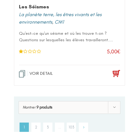
Les Séismes
La planète terre, les êtres vivants et les
environnements
,
CM1
Qu'est-ce qu'un séisme et où les trouve t-on ?
Questions sur lesquelles les élèves travailleront....
5,00
€
N
ot
e
1
.0
VOIR DETAIL
0
su
r 5
Montrer
9 produits
1
2
3
…
103