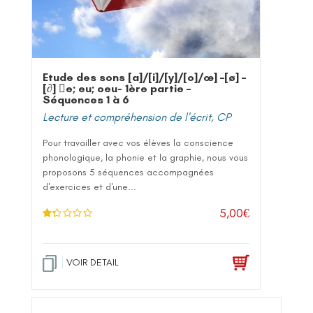
Etude des sons [a]/[i]/[y]/[o]/œ] –[ø] –
[∂] e; eu; oeu- 1ère partie –
Séquences 1 à 6
Lecture et compréhension de l'écrit
,
CP
Pour travailler avec vos élèves la conscience
phonologique, la phonie et la graphie, nous vous
proposons 5 séquences accompagnées
d'exercices et d'une...
5,00
€
No
te
1
.2
5
VOIR DETAIL
sur
5