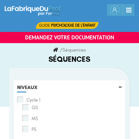
Skip
to
content
GUIDE
PSYCHOLOGIE DE L'ENFANT
DEMANDEZ VOTRE DOCUMENTATION
/
Séquences
SÉQUENCES
-
NIVEAUX
Cycle 1
GS
MS
PS