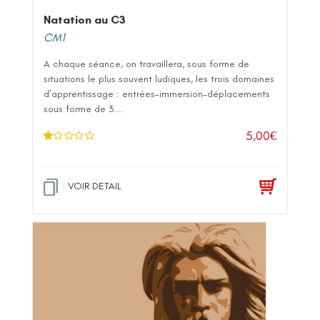
Natation au C3
CM1
A chaque séance, on travaillera, sous forme de
situations le plus souvent ludiques, les trois domaines
d’apprentissage : entrées-immersion-déplacements
sous forme de 3...
5,00
€
N
ot
e
1
.0
VOIR DETAIL
0
su
r 5