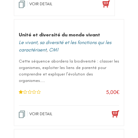
.0
VOIR DETAIL
0
su
r 5
Unité et diversité du monde vivant
Le vivant, sa diversité et les fonctions qui les
caractérisent
,
CM1
Cette séquence abordera la biodiversité : classer les
organismes, exploiter les liens de parenté pour
comprendre et expliquer l’évolution des
organismes....
5,00
€
N
ot
e
1
.0
VOIR DETAIL
0
su
r 5