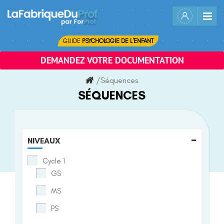
Skip
to
content
GUIDE
PSYCHOLOGIE DE L'ENFANT
DEMANDEZ VOTRE DOCUMENTATION
/
Séquences
SÉQUENCES
-
NIVEAUX
Cycle 1
GS
MS
PS