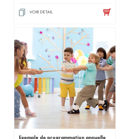
ot
e
1
.0
VOIR DETAIL
0
su
r 5
Exemple de programmation annuelle