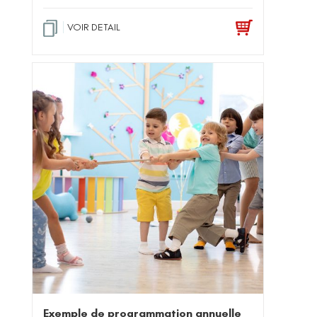
ot
e
1
.0
VOIR DETAIL
0
su
r 5
Exemple de programmation annuelle