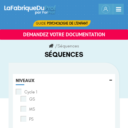
Skip
to
content
GUIDE
PSYCHOLOGIE DE L'ENFANT
DEMANDEZ VOTRE DOCUMENTATION
/
Séquences
SÉQUENCES
-
NIVEAUX
Cycle 1
GS
MS
PS