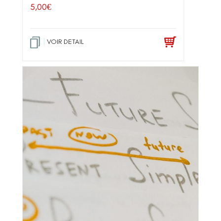
5,00
€
VOIR DETAIL