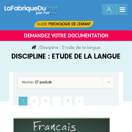
Skip
to
content
GUIDE
PSYCHOLOGIE DE L'ENFANT
DEMANDEZ VOTRE DOCUMENTATION
/
Discipline :
Etude de la langue
DISCIPLINE :
ETUDE DE LA LANGUE
Montrer
27 produits
1
2
3
…
5