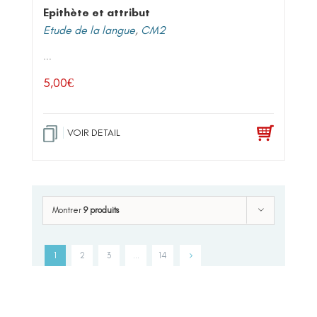
Epithète et attribut
Etude de la langue
,
CM2
...
5,00
€
VOIR DETAIL
Montrer
9 produits
1
2
3
…
14