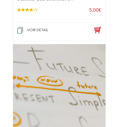
5,00
€
Note
4.00
sur 5
VOIR DETAIL