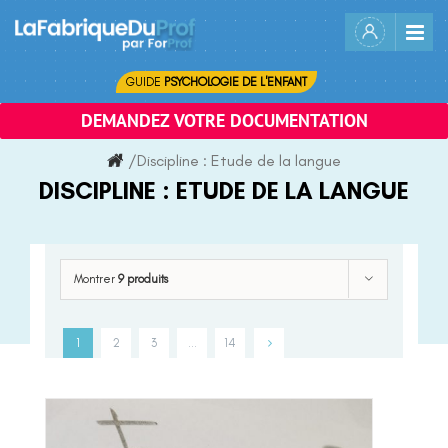
Skip
to
content
GUIDE
PSYCHOLOGIE DE L'ENFANT
DEMANDEZ VOTRE DOCUMENTATION
/
Discipline :
Etude de la langue
DISCIPLINE :
ETUDE DE LA LANGUE
Montrer
9 produits
1
2
3
…
14