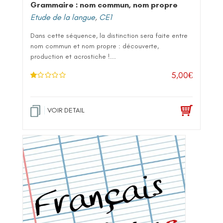
Grammaire : nom commun, nom propre
Etude de la langue
,
CE1
Dans cette séquence, la distinction sera faite entre
nom commun et nom propre : découverte,
production et acrostiche !...
5,00
€
N
ot
e
1
.0
VOIR DETAIL
0
su
r 5