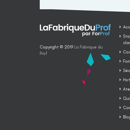
Acc
Sta
cla
Copyright © 2019
La Fabrique du
Coa
Prof
For
Séq
Hot
Ate
Qui
Co
Blo