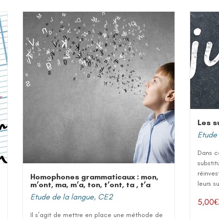
Les s
Etude 
Dans ce
substit
réinves
Homophones grammaticaux : mon,
leurs s
m’ont, ma, m’a, ton, t’ont, ta , t’a
Etude de la langue
,
CE2
5,00
€
Il s’agit de mettre en place une méthode de