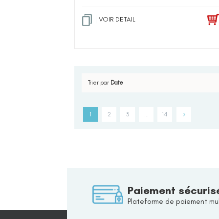
VOIR DETAIL
Trier par
Date
1
2
3
…
14
Paiement sécuris
Plateforme de paiement mul