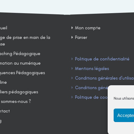
ueil
Mon compte
ge de prise en main de la
Panier
sse
ching Pédagogique
Politique de confidentialité
mation au numérique
Mentions légales
uences Pédagogiques
Conditions générales d’utilisa
line
Conditions générales de ven
liers pédagogiques
Politique de cookies (UE)
Nous utilison
 sommes-nous ?
ntact
Accepter
g