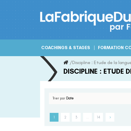
Skip
to
content
COACHINGS & STAGES
FORMATION CO
/
Discipline :
Etude de la langu
DISCIPLINE :
ETUDE D
Trier par
Date
1
2
3
…
14