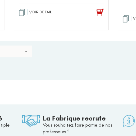
VOIR DETAIL
V
é
La Fabrique recrute
tiple
Vous souhaitez faire partie de nos
professeurs ?