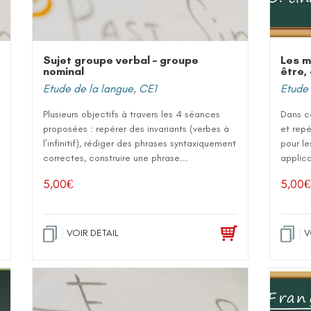
Sujet groupe verbal – groupe
Les m
nominal
être, 
Etude de la langue
,
CE1
Etude 
Plusieurs objectifs à travers les 4 séances
Dans c
proposées : repérer des invariants (verbes à
et repé
l’infinitif), rédiger des phrases syntaxiquement
pour le
correctes, construire une phrase...
applica
5,00
€
5,00
€
VOIR DETAIL
V