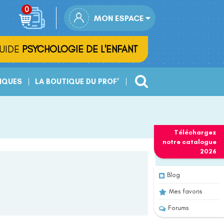
MON ESPACE
UIDE
PSYCHOLOGIE DE L'ENFANT
IQUES
LA BOUTIQUE DU PROF’
Téléchargez
notre
catalogue
2026
Blog
Mes favoris
Forums