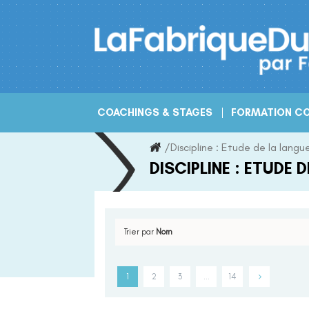
Skip
to
content
COACHINGS & STAGES
FORMATION CO
/
Discipline :
Etude de la langu
DISCIPLINE :
ETUDE D
Trier par
Nom
1
2
3
…
14