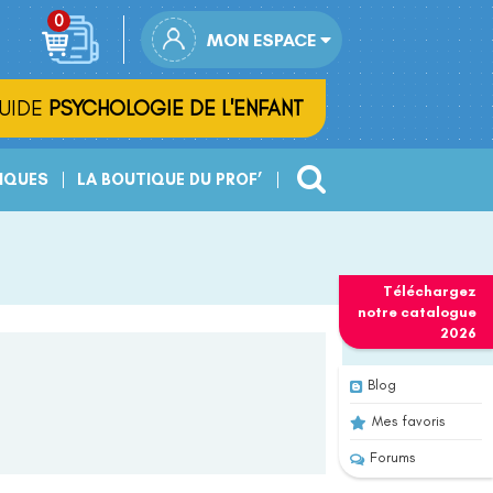
MON ESPACE
UIDE
PSYCHOLOGIE DE L'ENFANT
IQUES
LA BOUTIQUE DU PROF’
Téléchargez
notre
catalogue
2026
Blog
Mes favoris
Forums