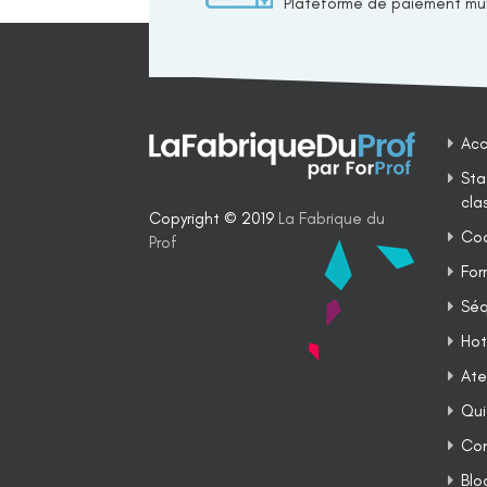
Plateforme de paiement mul
Acc
Sta
cla
Copyright © 2019
La Fabrique du
Coa
Prof
For
Séq
Hot
Ate
Qui
Co
Blo