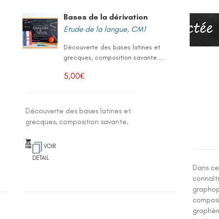
Bases de la dérivation
Etude de la langue
,
CM1
Découverte des bases latines et
grecques, composition savante....
5,00
€
Découverte des bases latines et
grecques, composition savante.
VOIR
DETAIL
Dans cet
connaît
graphop
composi
graphème