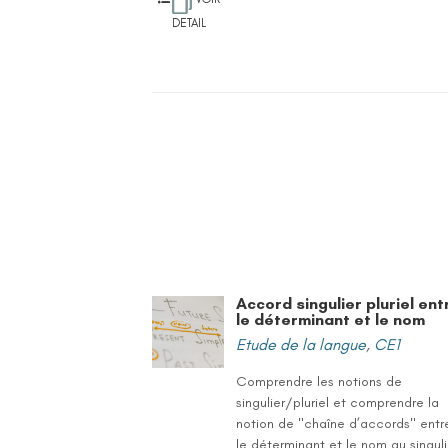
DETAIL
Accord singulier pluriel ent
le déterminant et le nom
Etude de la langue
,
CE1
Comprendre les notions de
singulier/pluriel et comprendre la
notion de "chaîne d’accords" entr
le déterminant et le nom au singuli