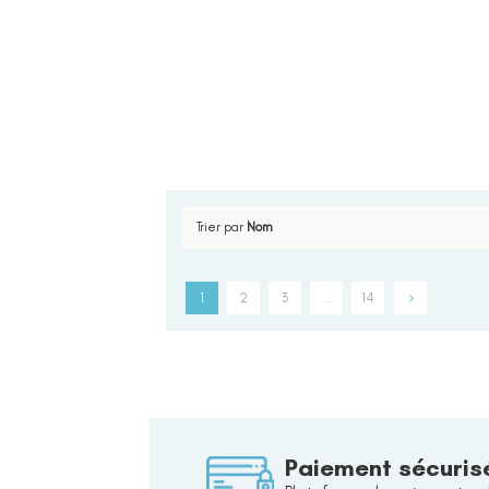
Trier par
Nom
1
2
3
…
14
Paiement sécuris