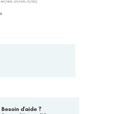
 en/em, on/om, in/im).
IR
Besoin d'aide ?