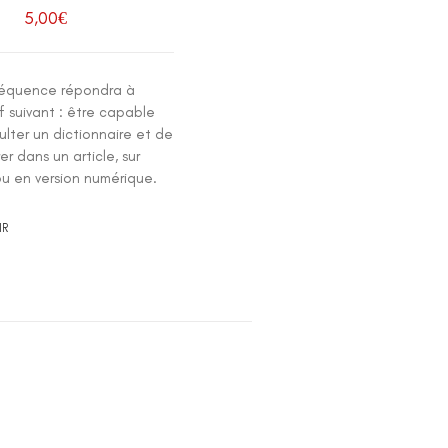
5,00
€
équence répondra à
if suivant : être capable
lter un dictionnaire et de
er dans un article, sur
ou en version numérique.
IR