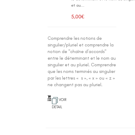
et au...
5,00
€
Comprendre les notions de
singulier/pluriel et comprendre la
notion de "chaîne d’accords"
entre le déterminant et le nom au
singulier et au pluriel. Comprendre
que les noms terminés au singulier
par les lettres « s », « x » ou « z »
ne changent pas au pluriel.
VOIR
DETAIL