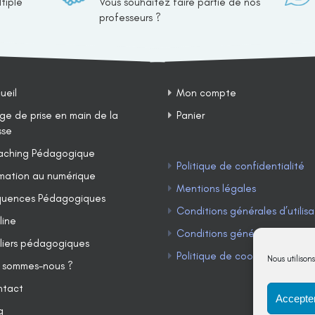
tiple
Vous souhaitez faire partie de nos
professeurs ?
ueil
Mon compte
ge de prise en main de la
Panier
sse
ching Pédagogique
Politique de confidentialité
mation au numérique
Mentions légales
uences Pédagogiques
Conditions générales d’utilisa
line
Conditions générales de ven
liers pédagogiques
Politique de cookies (UE)
Nous utilison
 sommes-nous ?
ntact
Accepter
g