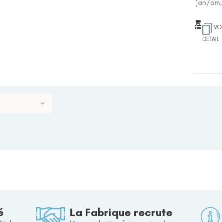
(an/am,
VO
DETAIL
é
La Fabrique recrute