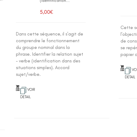
(identification...
5,00
€
Cette s
Dans cette séquence, il s'agit de
l'object
comprendre le fonctionnement
de consu
du groupe nominal dans la
se repér
phrase. Identifier la relation sujet
papier 
- verbe (identification dans des
situations simples). Accord
VO
sujet/verbe.
DETAIL
VOIR
DETAIL