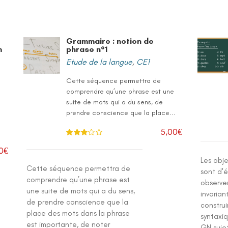
Grammaire : notion de
m
phrase n°1
Etude de la langue
,
CE1
Cette séquence permettra de
comprendre qu’une phrase est une
suite de mots qui a du sens, de
prendre conscience que la place...
5,00
€
Note
3.
0
€
00
sur 5
Les obj
Cette séquence permettra de
sont d'é
comprendre qu’une phrase est
observer
une suite de mots qui a du sens,
invariant
de prendre conscience que la
constru
place des mots dans la phrase
syntaxi
est importante, de noter
GN suje