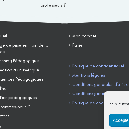
professeurs ?
ueil
Mon compte
ge de prise en main de la
Panier
sse
ching Pédagogique
Politique de confidentialité
mation au numérique
Mentions légales
uences Pédagogiques
Conditions générales d’utilisa
line
Conditions générales de ven
liers pédagogiques
Politique de cookies (UE)
Nous utilison
 sommes-nous ?
ntact
Accepter
g