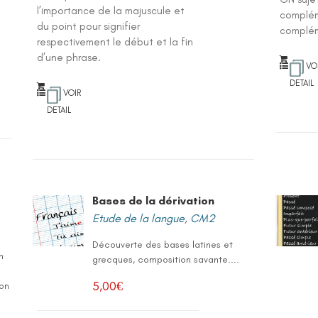
l’importance de la majuscule et
complém
du point pour signifier
complém
respectivement le début et la fin
d’une phrase.
VO
DETAIL
VOIR
DETAIL
Bases de la dérivation
Etude de la langue
,
CM2
Découverte des bases latines et
n
grecques, composition savante....
5,00
€
ion