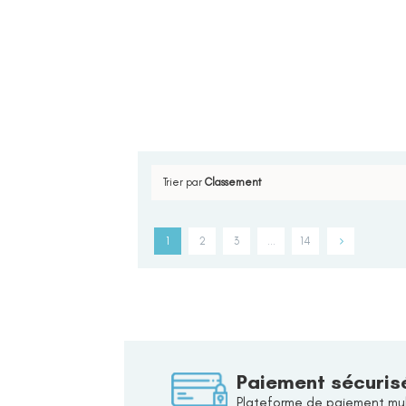
Trier par
Classement
1
2
3
…
14
Paiement sécuris
Plateforme de paiement mul