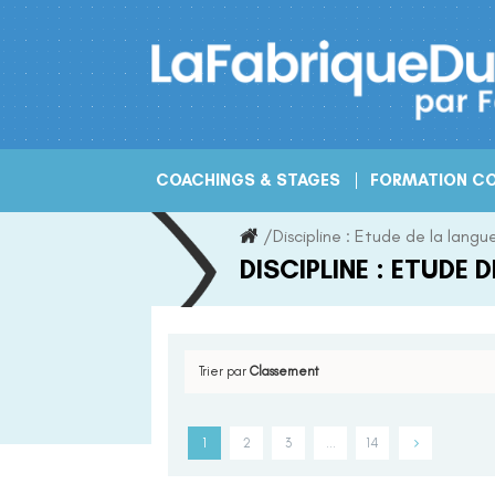
Skip
to
content
COACHINGS & STAGES
FORMATION CO
/
Discipline :
Etude de la langu
DISCIPLINE :
ETUDE D
Trier par
Classement
1
2
3
…
14