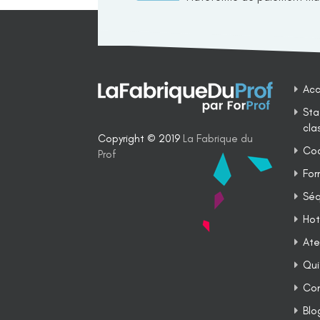
Acc
Sta
cla
Copyright © 2019
La Fabrique du
Coa
Prof
For
Séq
Hot
Ate
Qui
Co
Blo