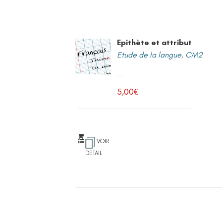
Epithète et attribut
Etude de la langue
,
CM2
...
5,00
€
VOIR
DETAIL