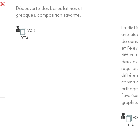
0
€
Découverte des bases latines et
grecques, composition savante.
La dict
VOIR
une aide
DETAIL
de cons
et l’élè
difficul
deux axe
régulièr
différen
construc
orthogr
favorisa
graphie
VO
DETAIL