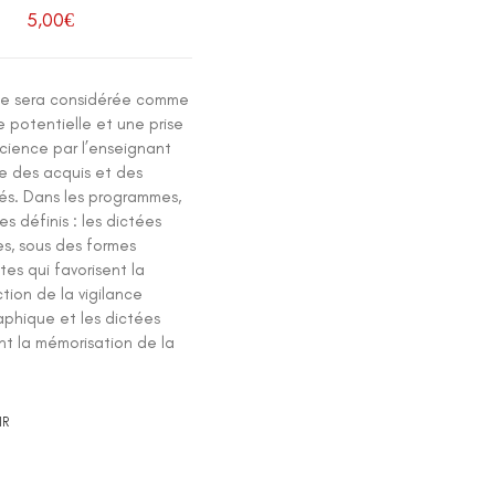
5,00
€
ée sera considérée comme
 potentielle et une prise
cience par l’enseignant
ve des acquis et des
tés. Dans les programmes,
s définis : les dictées
es, sous des formes
tes qui favorisent la
tion de la vigilance
aphique et les dictées
nt la mémorisation de la
.
IR