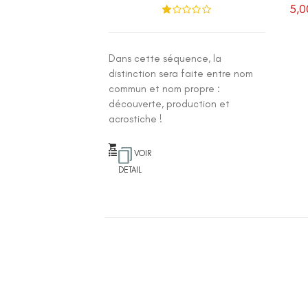
5,0
N
ot
e
1
.0
Dans cette séquence, la
0
su
distinction sera faite entre nom
r 5
commun et nom propre :
découverte, production et
acrostiche !
VOIR
DETAIL