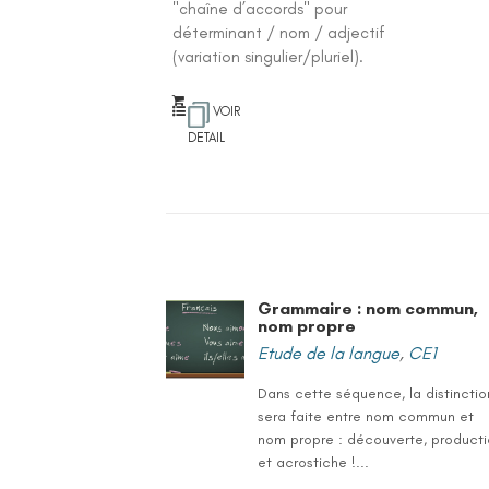
"chaîne d’accords" pour
déterminant / nom / adjectif
(variation singulier/pluriel).
VOIR
DETAIL
Grammaire : nom commun,
nom propre
Etude de la langue
,
CE1
Dans cette séquence, la distinctio
sera faite entre nom commun et
nom propre : découverte, product
et acrostiche !...