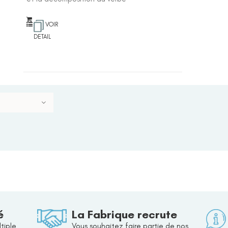
VOIR
DETAIL
é
La Fabrique recrute
tiple
Vous souhaitez faire partie de nos