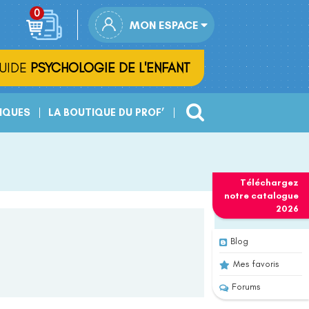
MON ESPACE
UIDE
PSYCHOLOGIE DE L'ENFANT
IQUES
LA BOUTIQUE DU PROF’
Téléchargez
notre
catalogue
2026
Blog
Mes favoris
Forums