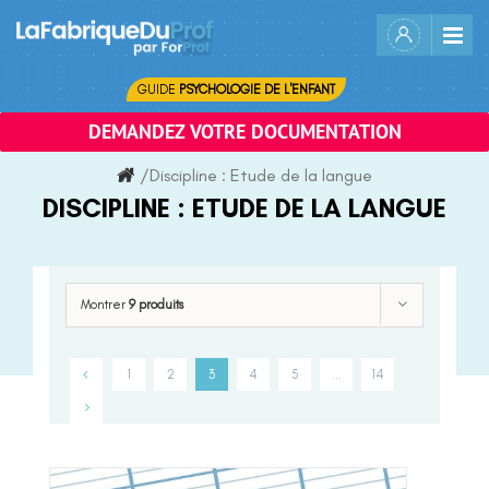
Skip
to
content
GUIDE
PSYCHOLOGIE DE L'ENFANT
DEMANDEZ VOTRE DOCUMENTATION
/
Discipline :
Etude de la langue
DISCIPLINE :
ETUDE DE LA LANGUE
Montrer
9 produits
1
2
3
4
5
…
14