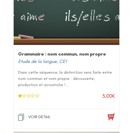
Grammaire : nom commun, nom propre
Etude de la langue
,
CE1
Dans cette séquence, la distinction sera faite entre
nom commun et nom propre : découverte,
production et acrostiche !...
5,00
€
N
ot
e
1
.0
VOIR DETAIL
0
su
r 5