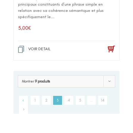
principaux constituants d’une phrase simple en
relation avec sa cohérence sémantique et plus
spécifiquement le...
5,00
€
VOIR DETAIL
Montrer
9 produits
1
2
3
4
5
…
14