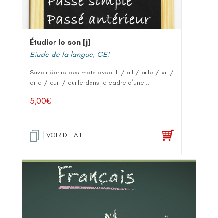
Étudier le son [j]
Etude de la langue
,
CE1
Savoir écrire des mots avec ill / ail / aille / eil /
eille / euil / euille dans le cadre d’une...
5,00
€
VOIR DETAIL