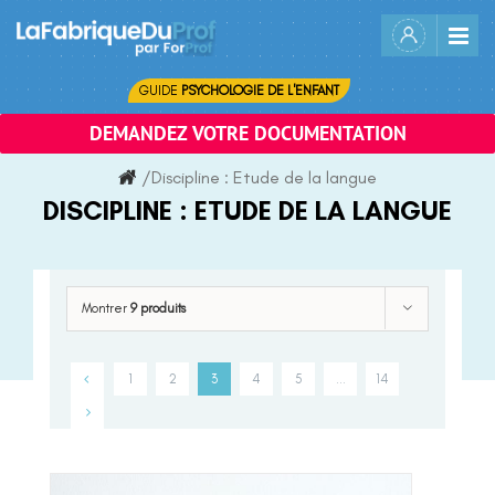
Skip
to
content
GUIDE
PSYCHOLOGIE DE L'ENFANT
DEMANDEZ VOTRE DOCUMENTATION
/
Discipline :
Etude de la langue
DISCIPLINE :
ETUDE DE LA LANGUE
Montrer
9 produits
1
2
3
4
5
…
14