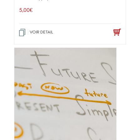
5,00
€
VOIR DETAIL