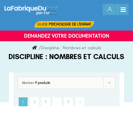
Skip
to
content
GUIDE
PSYCHOLOGIE DE L'ENFANT
DEMANDEZ VOTRE DOCUMENTATION
/
Discipline :
Nombres et calculs
DISCIPLINE :
NOMBRES ET CALCULS
Montrer
9 produits
1
2
3
…
8