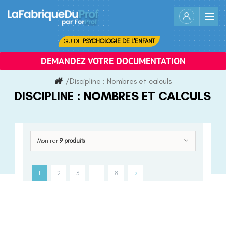
Skip
to
content
GUIDE
PSYCHOLOGIE DE L'ENFANT
DEMANDEZ VOTRE DOCUMENTATION
/
Discipline :
Nombres et calculs
DISCIPLINE :
NOMBRES ET CALCULS
Montrer
9 produits
1
2
3
…
8