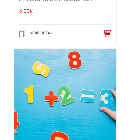
5,00
€
VOIR DETAIL