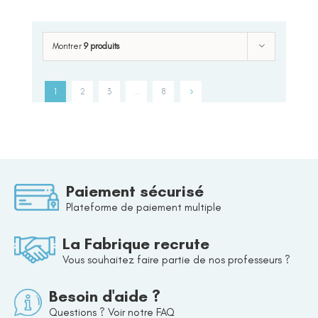
Montrer
9 produits
1
2
3
…
8
Paiement sécurisé
Plateforme de paiement multiple
La Fabrique recrute
Vous souhaitez faire partie de nos professeurs ?
Besoin d'aide ?
Questions ? Voir notre FAQ