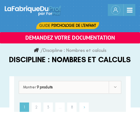
Skip
to
content
GUIDE
PSYCHOLOGIE DE L'ENFANT
DEMANDEZ VOTRE DOCUMENTATION
/
Discipline :
Nombres et calculs
DISCIPLINE :
NOMBRES ET CALCULS
Montrer
9 produits
1
2
3
…
8