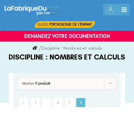
Skip
to
content
GUIDE
PSYCHOLOGIE DE L'ENFANT
DEMANDEZ VOTRE DOCUMENTATION
/
Discipline :
Nombres et calculs
DISCIPLINE :
NOMBRES ET CALCULS
Montrer
9 produits
1
…
6
7
8