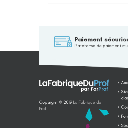
Paiement sécuris
Plateforme de paiement mul
Acc
Sta
cla
Copyright © 2019
La Fabrique du
Coa
Prof
For
Séq