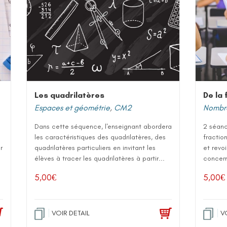
Les quadrilatères
Espaces et géométrie
,
CM2
Nombre
Dans cette séquence, l'enseignant abordera
2 séanc
les caractéristiques des quadrilatères, des
fractio
r
quadrilatères particuliers en invitant les
et revo
élèves à tracer les quadrilatères à partir...
concern
5,00
€
5,00
€
VOIR DETAIL
V