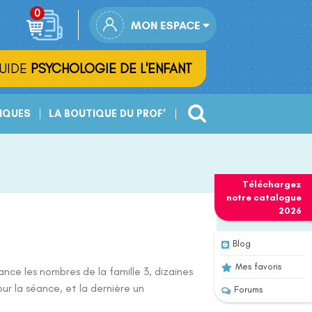
MON ESPACE
UIDE
PSYCHOLOGIE DE L'ENFANT
IQUES
LA BOUTIQUE DU PROF’
Téléchargez
notre
catalogue
2026
Blog
Mes favoris
nce les nombres de la famille 3, dizaines
our la séance, et la dernière un
Forums