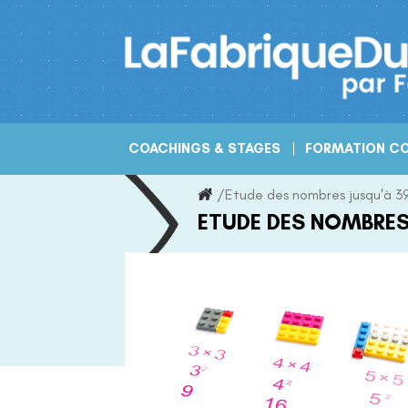
Skip
to
content
COACHINGS & STAGES
FORMATION CO
/
Etude des nombres jusqu'à 3
ETUDE DES NOMBRES