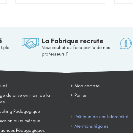
é
La Fabrique recrute
tiple
Vous souhaitez faire partie de nos
professeurs ?
ueil
Mon compte
ge de prise en main de la
Panier
sse
ching Pédagogique
Politique de confidentialité
mation au numérique
Mentions légales
uences Pédagogiques