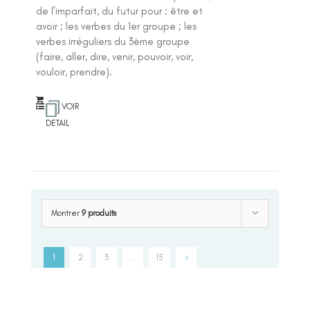
de l’imparfait, du futur pour : être et
avoir ; les verbes du 1er groupe ; les
verbes irréguliers du 3ème groupe
(faire, aller, dire, venir, pouvoir, voir,
vouloir, prendre).
VOIR
DETAIL
Montrer
9 produits
1
2
3
…
15