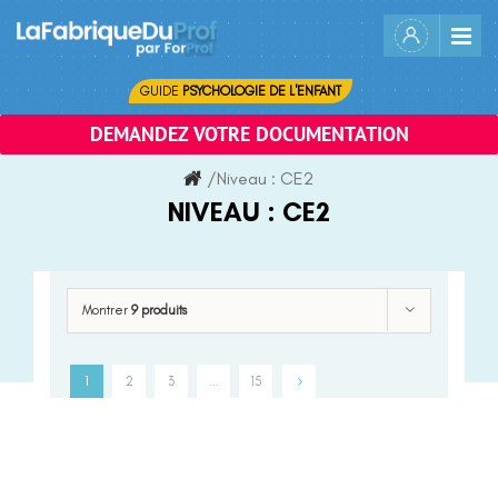
Skip
to
content
GUIDE
PSYCHOLOGIE DE L'ENFANT
DEMANDEZ VOTRE DOCUMENTATION
/
Niveau :
CE2
NIVEAU :
CE2
Montrer
9 produits
1
2
3
…
15