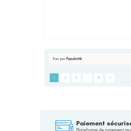
Trier par
Popularité
1
2
3
…
15
Paiement sécuris
Plateforme de paiement mul