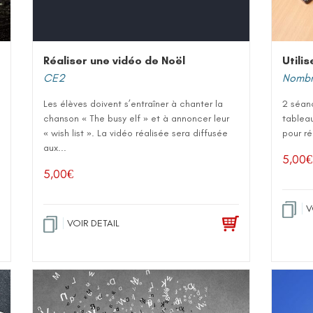
Réaliser une vidéo de Noël
Utili
CE2
Nombre
Les élèves doivent s’entraîner à chanter la
2 séanc
chanson « The busy elf » et à annoncer leur
tablea
« wish list ». La vidéo réalisée sera diffusée
pour ré
aux...
5,00
€
5,00
€
V
VOIR DETAIL