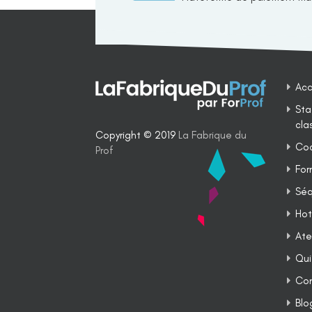
Acc
Sta
cla
Copyright © 2019
La Fabrique du
Coa
Prof
For
Séq
Hot
Ate
Qui
Co
Blo