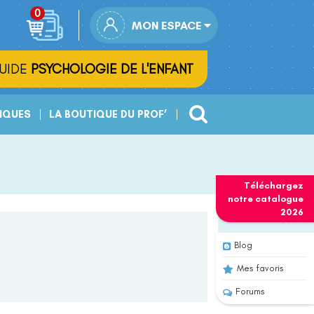
MON ESPACE
UIDE
PSYCHOLOGIE DE L'ENFANT
IQUES
LA BOUTIQUE DU PROF’
Téléchargez
notre
catalogue
2026
Blog
Mes favoris
Forums