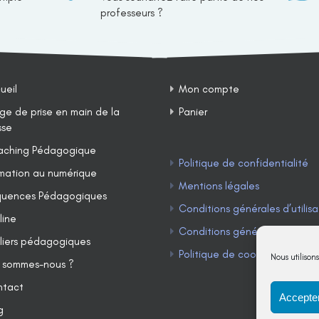
professeurs ?
ueil
Mon compte
ge de prise en main de la
Panier
sse
ching Pédagogique
Politique de confidentialité
mation au numérique
Mentions légales
uences Pédagogiques
Conditions générales d’utilisa
line
Conditions générales de ven
liers pédagogiques
Politique de cookies (UE)
Nous utilison
 sommes-nous ?
ntact
Accepter
g