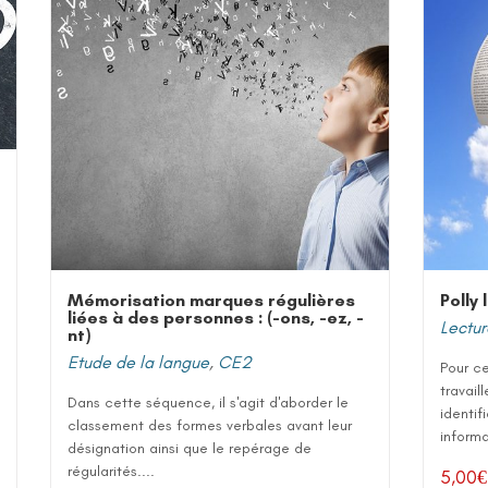
Mémorisation marques régulières
Polly 
liées à des personnes : (-ons, -ez, -
Lectur
nt)
Etude de la langue
,
CE2
Pour ce
travail
Dans cette séquence, il s'agit d'aborder le
identif
classement des formes verbales avant leur
informat
désignation ainsi que le repérage de
régularités....
5,00
€