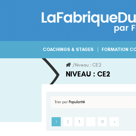
Skip
to
content
COACHINGS & STAGES
FORMATION CO
/
Niveau :
CE2
NIVEAU :
CE2
Trier par
Popularité
1
2
3
…
15