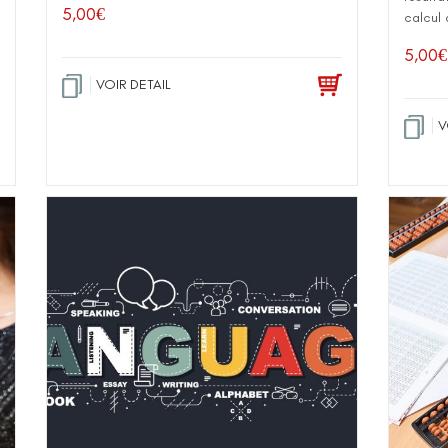
5,00
€
calcul 
5,00
€
VOIR DETAIL
V