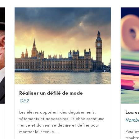
Réaliser un défilé de mode
CE2
Les v
Les élèves apportent des déguisements,
vêtements et accessoires. Ils choisissent une
Nombre
tenue et doivent se décrire et défiler pour
Pour év
montrer leur tenue....
résulta