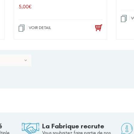
5,00
€
V
VOIR DETAIL
é
La Fabrique recrute
tiple
Vous souhaitez faire partie de nos