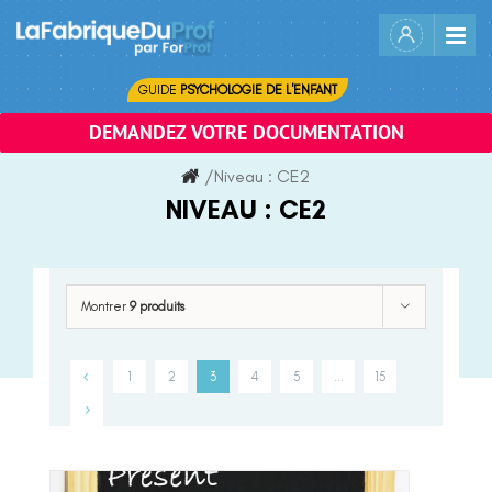
Skip
to
content
GUIDE
PSYCHOLOGIE DE L'ENFANT
DEMANDEZ VOTRE DOCUMENTATION
/
Niveau :
CE2
NIVEAU :
CE2
Montrer
9 produits
1
2
3
4
5
…
15