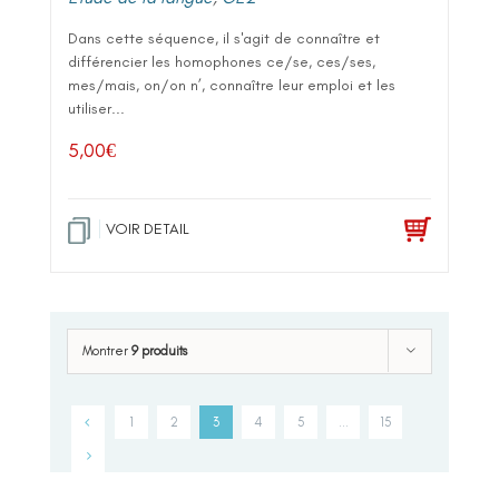
Dans cette séquence, il s'agit de connaître et
différencier les homophones ce/se, ces/ses,
mes/mais, on/on n’, connaître leur emploi et les
utiliser...
5,00
€
VOIR DETAIL
Montrer
9 produits
1
2
3
4
5
…
15