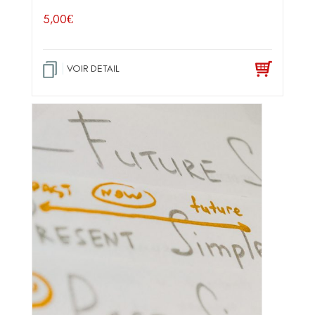
5,00
€
VOIR DETAIL