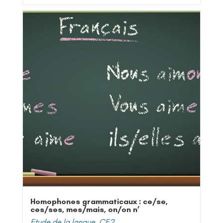
Homophones grammaticaux : ce/se,
ces/ses, mes/mais, on/on n’
Etude de la langue
,
CE2