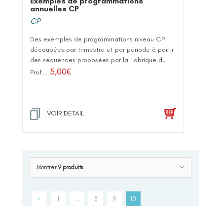
Exemples de programmations
annuelles CP
CP
Des exemples de programmations niveau CP
découpées par trimestre et par période à partir
des séquences proposées par la Fabrique du
5,00
€
Prof...
VOIR DETAIL
Montrer
9 produits
1
…
8
9
10