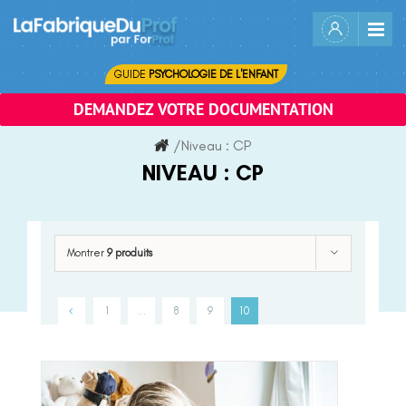
Skip
to
content
GUIDE
PSYCHOLOGIE DE L'ENFANT
DEMANDEZ VOTRE DOCUMENTATION
/
Niveau :
CP
NIVEAU :
CP
Montrer
9 produits
1
…
8
9
10