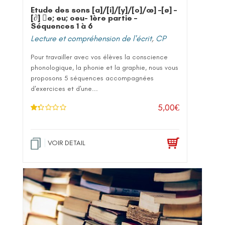
Etude des sons [a]/[i]/[y]/[o]/œ] –[ø] –
[∂] e; eu; oeu- 1ère partie –
Séquences 1 à 6
Lecture et compréhension de l'écrit
,
CP
Pour travailler avec vos élèves la conscience
phonologique, la phonie et la graphie, nous vous
proposons 5 séquences accompagnées
d'exercices et d'une...
5,00
€
No
te
1
.2
5
VOIR DETAIL
sur
5