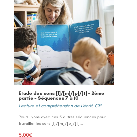
Etude des sons [l]/[m]/[p]/[t] – 2ème
partie – Séquences 7 à 10
Lecture et compréhension de l'écrit
,
CP
Poursuivons avec ces 5 autres séquences pour
travailler les sons [l]/[m]/[p]/[t]...
5,00
€