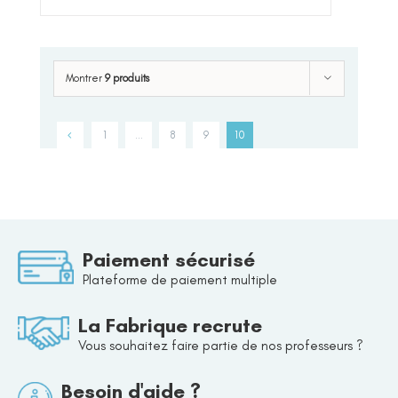
r 5
Montrer
9 produits
1
…
8
9
10
Paiement sécurisé
Plateforme de paiement multiple
La Fabrique recrute
Vous souhaitez faire partie de nos professeurs ?
Besoin d'aide ?