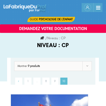
Skip
to
content
GUIDE
PSYCHOLOGIE DE L'ENFANT
DEMANDEZ VOTRE DOCUMENTATION
/
Niveau :
CP
NIVEAU :
CP
Montrer
9 produits
1
…
8
9
10