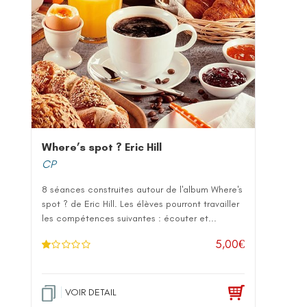
Where’s spot ? Eric Hill
CP
8 séances construites autour de l'album Where's
spot ? de Eric Hill. Les élèves pourront travailler
les compétences suivantes : écouter et...
5,00
€
N
ot
e
1
.0
VOIR DETAIL
0
su