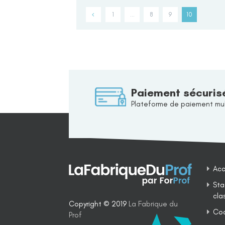
1
…
8
9
10
Paiement sécuris
Plateforme de paiement mul
Acc
Sta
cla
Copyright © 2019
La Fabrique du
Coa
Prof