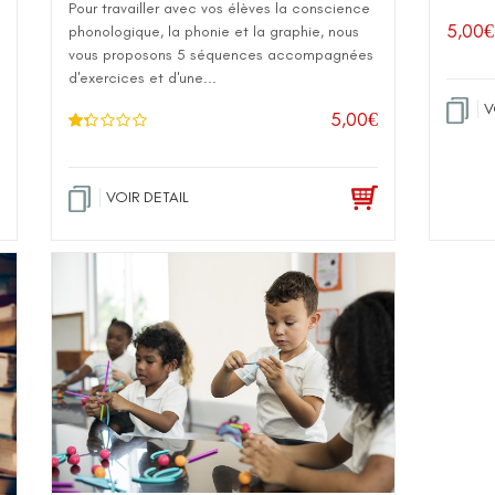
Pour travailler avec vos élèves la conscience
5,00
€
phonologique, la phonie et la graphie, nous
vous proposons 5 séquences accompagnées
d'exercices et d'une...
V
5,00
€
No
te
1
.2
5
VOIR DETAIL
sur
5