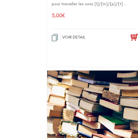
pour travailler les sons [l]/[m]/[p]/[t]...
5,00
€
VOIR DETAIL