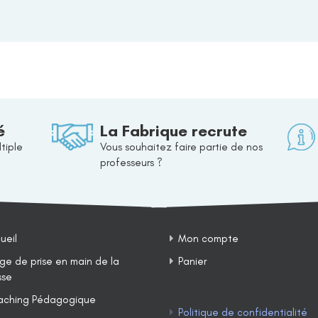
é
La Fabrique recrute
tiple
Vous souhaitez faire partie de nos
professeurs ?
ueil
Mon compte
ge de prise en main de la
Panier
sse
ching Pédagogique
Politique de confidentialité