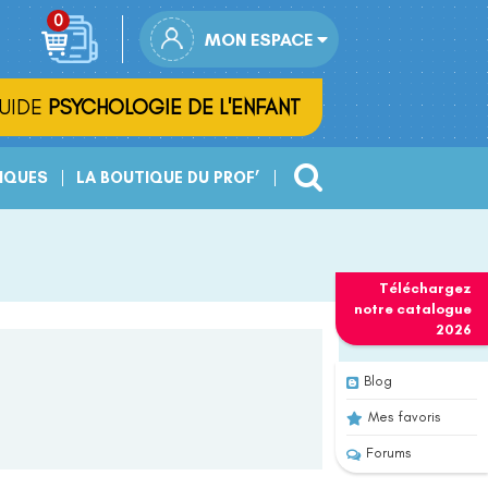
MON ESPACE
UIDE
PSYCHOLOGIE DE L'ENFANT
IQUES
LA BOUTIQUE DU PROF’
Téléchargez
notre
catalogue
2026
Blog
Mes favoris
Forums