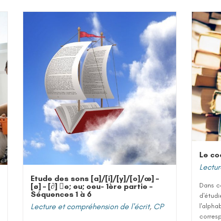
Le co
Lectur
Etude des sons [a]/[i]/[y]/[o]/œ] –
Dans c
[ø] – [∂] e; eu; oeu- 1ère partie –
Séquences 1 à 6
d'étudi
Lecture et compréhension de l'écrit
,
CP
l'alpha
corres