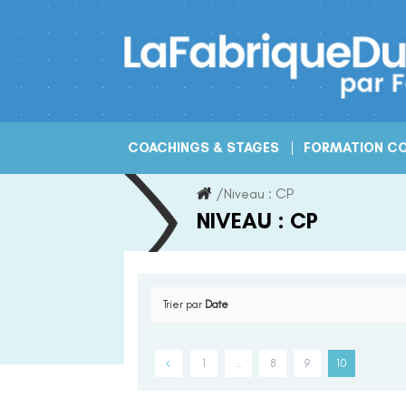
Skip
to
content
COACHINGS & STAGES
FORMATION CO
/
Niveau :
CP
NIVEAU :
CP
Trier par
Date
1
…
8
9
10