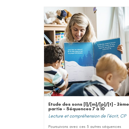
Etude des sons [l]/[m]/[p]/[t] – 2ème
partie – Séquences 7 à 10
Lecture et compréhension de l'écrit
,
CP
Poursuivons avec ces 5 autres séquences