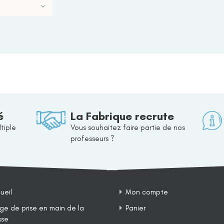
é
La Fabrique recrute
tiple
Vous souhaitez faire partie de nos
professeurs ?
ueil
Mon compte
ge de prise en main de la
Panier
sse