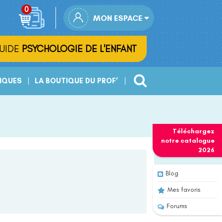
MON ESPACE
UIDE
PSYCHOLOGIE DE L'ENFANT
IQUES
LA BOUTIQUE DU PROF’
Téléchargez
notre
catalogue
2026
Blog
Mes favoris
Forums