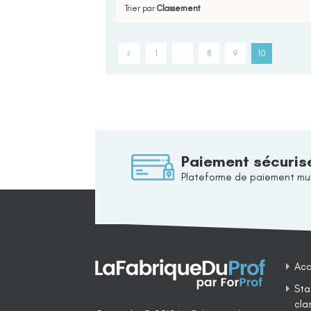
Trier par
Classement
1
…
8
9
10
Paiement sécuris
Plateforme de paiement mul
Acc
Sta
cla