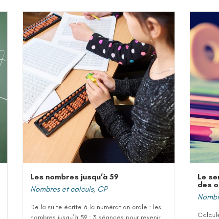
Les nombres jusqu’à 59
Le se
des o
Nombres et calculs
,
CP
Nombre
De la suite écrite à la numération orale : les
Calcule
nombres jusqu’à 59 : 3 séances pour revenir