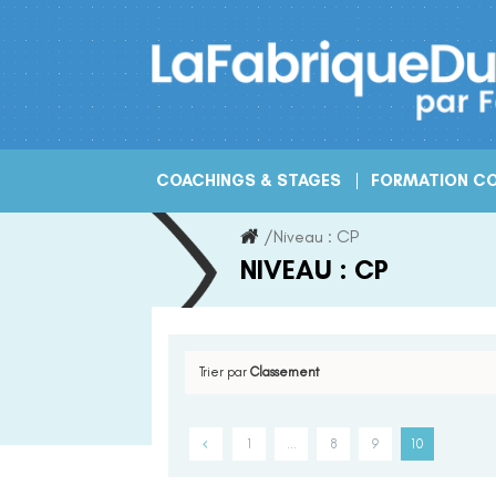
Skip
to
content
COACHINGS & STAGES
FORMATION CO
/
Niveau :
CP
NIVEAU :
CP
Trier par
Classement
1
…
8
9
10