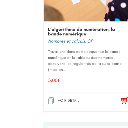
L’algorithme de numération, la
bande numérique
Nombres et calculs
,
CP
Travaillons dans cette séquence la bande
numérique et le tableau des nombres :
observons les régularités de la suite écrite
(mise en...
5,00
€
VOIR DETAIL