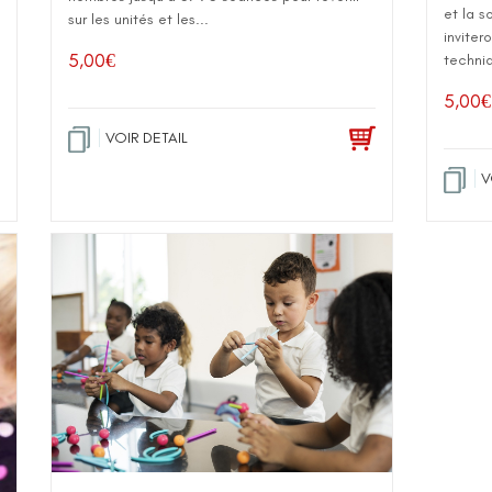
et la s
sur les unités et les...
inviter
5,00
€
techniq
5,00
€
VOIR DETAIL
V