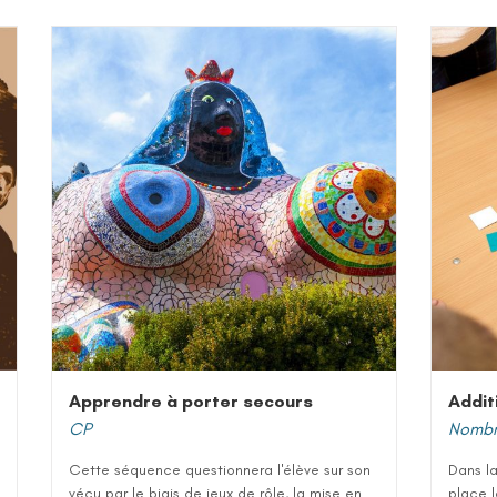
Apprendre à porter secours
Addit
CP
Nombre
Cette séquence questionnera l'élève sur son
Dans la
vécu par le biais de jeux de rôle, la mise en
place l