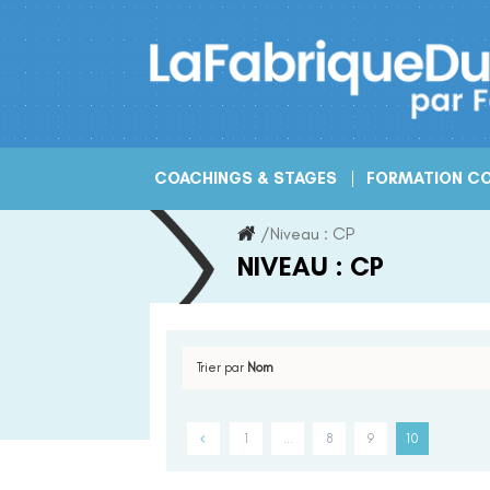
Skip
to
content
COACHINGS & STAGES
FORMATION CO
/
Niveau :
CP
NIVEAU :
CP
Trier par
Nom
1
…
8
9
10