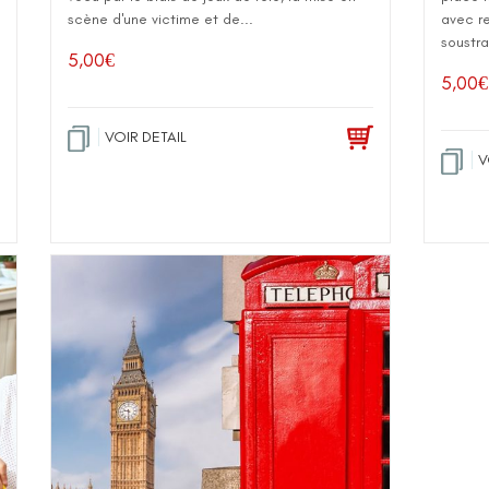
scène d'une victime et de...
avec re
soustra
5,00
€
5,00
€
VOIR DETAIL
V