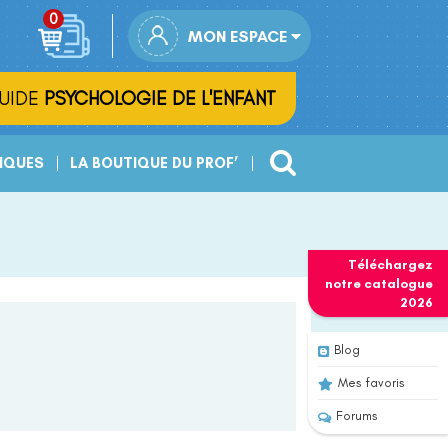
MON ESPACE
UIDE
PSYCHOLOGIE DE L'ENFANT
IQUES
LA BOUTIQUE DU PROF’
Téléchargez
notre
catalogue
2026
Blog
Mes favoris
Forums