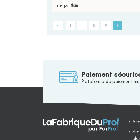
Trier par
Nom
1
…
8
9
10
Paiement sécuris
Plateforme de paiement mul
Acc
Sta
cla