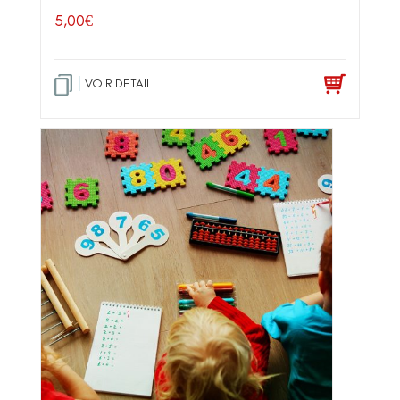
5,00
€
VOIR DETAIL