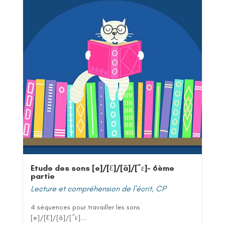
Etude des sons [e]/[Ɛ]/[ã]/[˜ε]- 6ème
partie
Lecture et compréhension de l'écrit
,
CP
4 séquences pour travailler les sons
[e]/[Ɛ]/[ã]/[˜ε]...