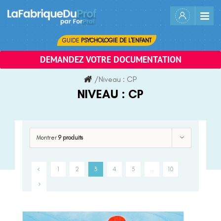
Skip
to
content
GUIDE
PSYCHOLOGIE DE L'ENFANT
DEMANDEZ VOTRE DOCUMENTATION
/
Niveau :
CP
NIVEAU :
CP
Montrer
9 produits
1
2
3
4
5
…
10