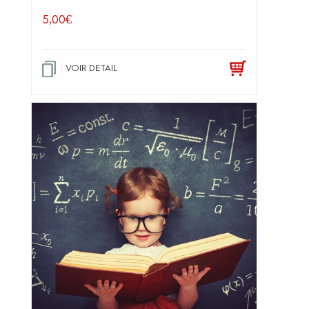
5,00
€
VOIR DETAIL