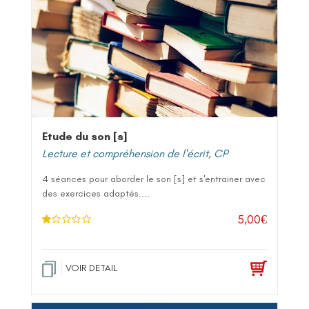
Etude du son [s]
Lecture et compréhension de l'écrit
,
CP
4 séances pour aborder le son [s] et s'entrainer avec
des exercices adaptés....
5,00
€
N
ot
e
1
.0
VOIR DETAIL
0
su
r 5