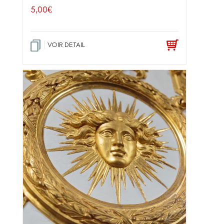
5,00
€
VOIR DETAIL