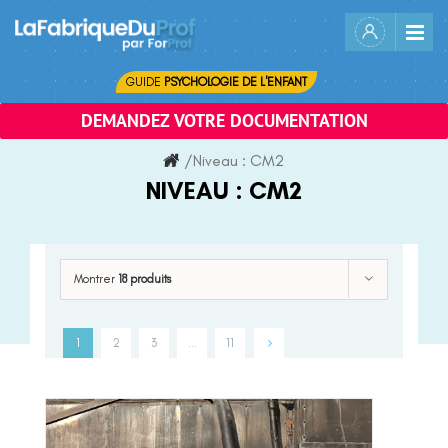
Skip
to
content
GUIDE
PSYCHOLOGIE DE L'ENFANT
DEMANDEZ VOTRE DOCUMENTATION
/
Niveau :
CM2
NIVEAU :
CM2
Montrer
18 produits
1
2
3
…
11