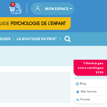
MON ESPACE
UIDE
PSYCHOLOGIE DE L'ENFANT
IQUES
LA BOUTIQUE DU PROF’
Téléchargez
notre
catalogue
2026
Blog
Mes favoris
Forums