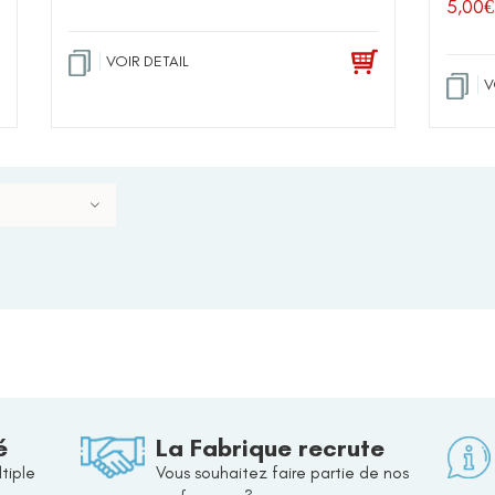
5,00
€
VOIR DETAIL
V
é
La Fabrique recrute
tiple
Vous souhaitez faire partie de nos