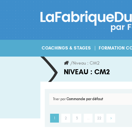
Skip
to
content
COACHINGS & STAGES
FORMATION CO
/
Niveau :
CM2
NIVEAU :
CM2
Trier par
Commande par défaut
1
2
3
…
22