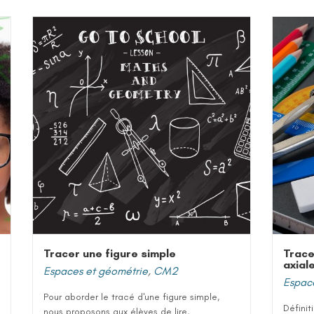
Tracer une figure simple
Trace
axial
Espaces et géométrie
,
CM2
Espac
Pour aborder le tracé d'une figure simple,
Définit
nous proposons aux élèves de lire,