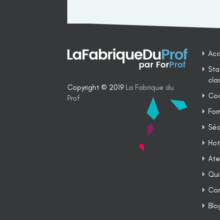
Acc
Sta
cla
Copyright © 2019
La Fabrique du
Coa
Prof
For
Séq
Hot
Ate
Qui
Co
Blo