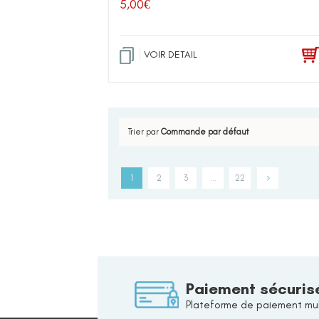
5,00
€
VOIR DETAIL
Trier par
Commande par défaut
1
2
3
…
22
Paiement sécuris
Plateforme de paiement mul