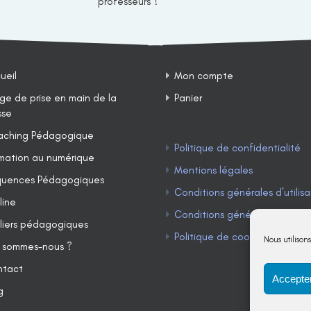
professeurs ?
ueil
Mon compte
ge de prise en main de la
Panier
sse
ching Pédagogique
Politique de confidentialité
mation au numérique
Mentions légales
uences Pédagogiques
Conditions générales d’utilisa
line
Conditions générales de ven
liers pédagogiques
Politique de cookies (UE)
Nous utilison
 sommes-nous ?
ntact
Accepter
g