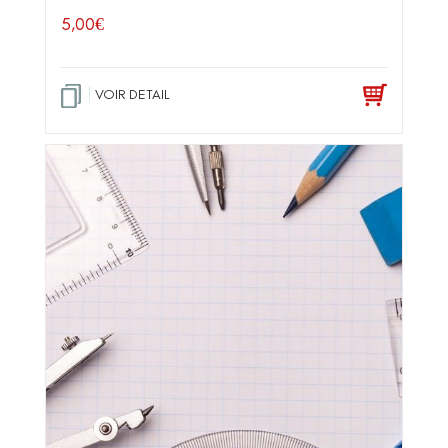
5,00
€
VOIR DETAIL