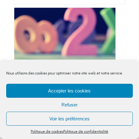
Nous utilisons des cookies pour optimiser notre site web et notre service.
Accepter les cookies
Refuser
Encadrer une fraction par deux
Voir les préférences
entiers consécutifs
Nombres et calculs
,
CM2
Politique de cookies
Politique de confidentialité