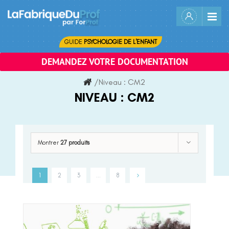
Skip
to
content
GUIDE
PSYCHOLOGIE DE L'ENFANT
DEMANDEZ VOTRE DOCUMENTATION
/
Niveau :
CM2
NIVEAU :
CM2
Montrer
27 produits
1
2
3
…
8