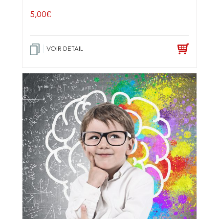
5,00
€
VOIR DETAIL