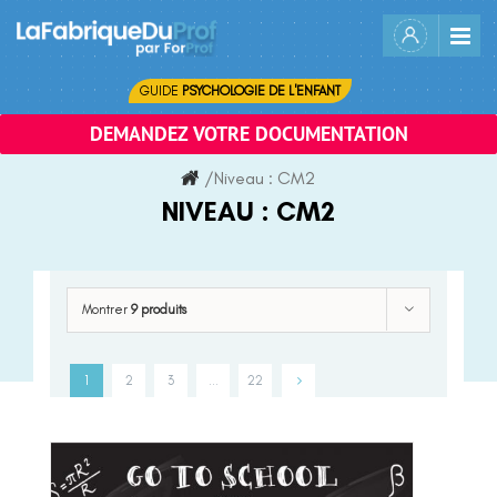
Skip
to
content
GUIDE
PSYCHOLOGIE DE L'ENFANT
DEMANDEZ VOTRE DOCUMENTATION
/
Niveau :
CM2
NIVEAU :
CM2
Montrer
9 produits
1
2
3
…
22