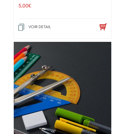
5,00
€
VOIR DETAIL