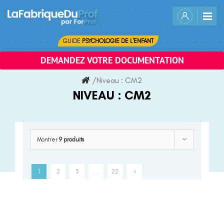
Skip
to
content
GUIDE
PSYCHOLOGIE DE L'ENFANT
DEMANDEZ VOTRE DOCUMENTATION
/
Niveau :
CM2
NIVEAU :
CM2
Montrer
9 produits
1
2
3
…
22