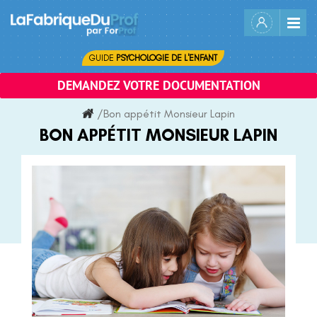
Skip
to
content
GUIDE
PSYCHOLOGIE DE L'ENFANT
DEMANDEZ VOTRE DOCUMENTATION
/
Bon appétit Monsieur Lapin
BON APPÉTIT MONSIEUR LAPIN