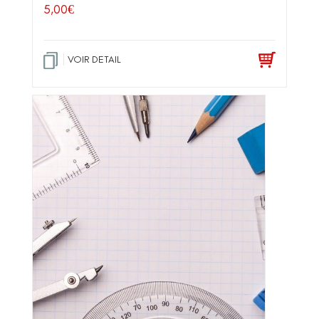
5,00
€
VOIR DETAIL