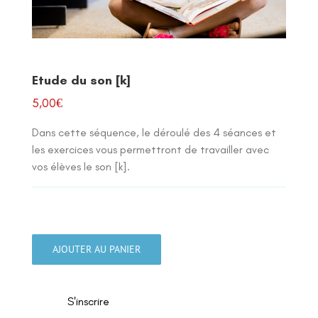
Etude du son [k]
5,00
€
Dans cette séquence, le déroulé des 4 séances et
les exercices vous permettront de travailler avec
vos élèves le son [k].
quantité
de
AJOUTER AU PANIER
Etude
du
son
S'inscrire
[k]