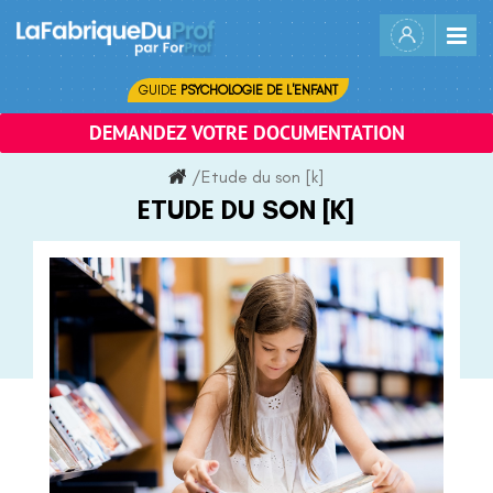
Skip
to
content
GUIDE
PSYCHOLOGIE DE L'ENFANT
DEMANDEZ VOTRE DOCUMENTATION
/
Etude du son [k]
ETUDE DU SON [K]