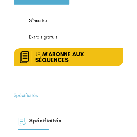
Rédiger
un
compte-
S'inscrire
rendu
Extrait gratuit
JE
M'ABONNE AUX
SÉQUENCES
Spécificités
Spécificités