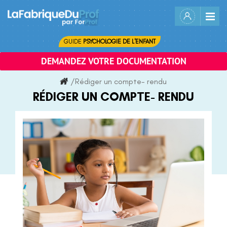
Skip
to
content
GUIDE
PSYCHOLOGIE DE L'ENFANT
DEMANDEZ VOTRE DOCUMENTATION
/
Rédiger un compte- rendu
RÉDIGER UN COMPTE- RENDU