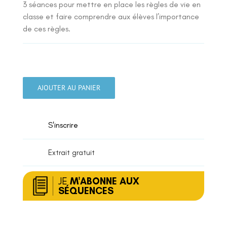
3 séances pour mettre en place les règles de vie en
classe et faire comprendre aux élèves l’importance
de ces règles.
quantité
de
AJOUTER AU PANIER
Règles
de
vie
S'inscrire
de
la
classe
Extrait gratuit
JE
M'ABONNE AUX
SÉQUENCES