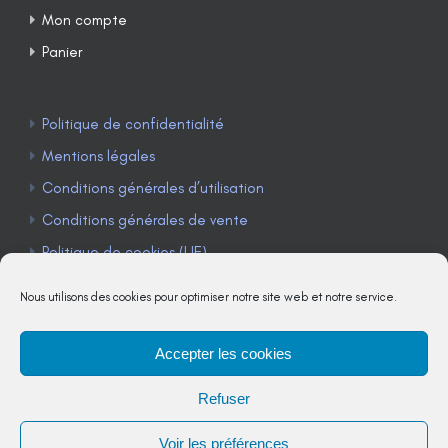
Mon compte
Panier
Politique de confidentialité
Mentions légales
Conditions générales d’utilisation
Conditions générales de vente
Politique de cookies (UE)
Nous utilisons des cookies pour optimiser notre site web et notre service.
Accepter les cookies
TÉLÉPHONE : 04 90 85 22 98
Refuser
JE M'ABONNE À LA NEWSLETTER
Voir les préférences