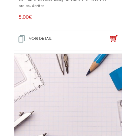
orales, écrites….....
5,00
€
VOIR DETAIL