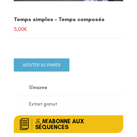
Temps simples – Temps composés
5,00
€
quantité
de
AJOUTER AU PANIER
Temps
simples
-
S'inscrire
Temps
composés
Extrait gratuit
JE
M'ABONNE AUX
SÉQUENCES