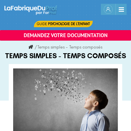
Skip
to
content
GUIDE
PSYCHOLOGIE DE L'ENFANT
DEMANDEZ VOTRE DOCUMENTATION
/
Temps simples - Temps composés
TEMPS SIMPLES - TEMPS COMPOSÉS