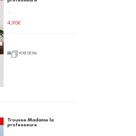
...
4,90
€
VOIR DETAIL
Trousse Madame la
professeure