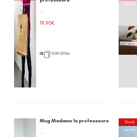
épuisé
épuisé
...
19,90
€
VOIR DETAIL
Mug Madame la professeure
Stock
épuisé
...