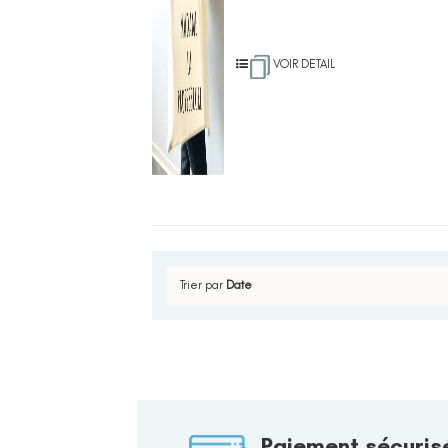
VOIR DETAIL
Trier par
Date
Paiement sécuris