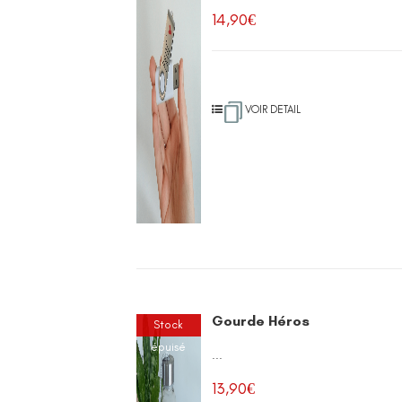
14,90
€
VOIR DETAIL
Gourde Héros
Stock
épuisé
...
13,90
€