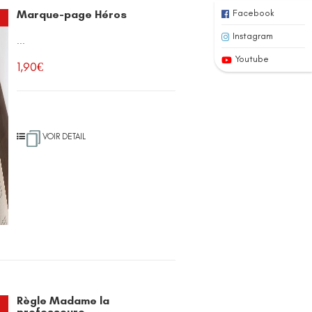
Marque-page Héros
Facebook
Instagram
...
Youtube
1,90
€
VOIR DETAIL
Règle Madame la
professeure