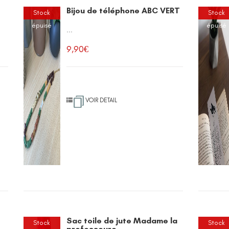
Bijou de téléphone ABC VERT
Stock
Stock
épuisé
épuisé
...
9,90
€
VOIR DETAIL
Sac toile de jute Madame la
Stock
Stock
professeure