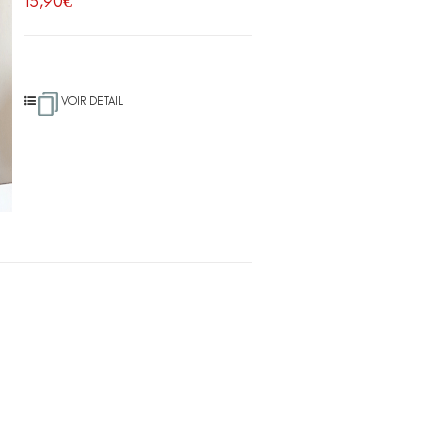
15,90
€
VOIR DETAIL