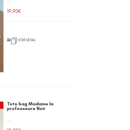
...
19,90
€
VOIR DETAIL
Tote bag Madame la
professeure Noir
...