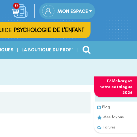
MON ESPACE
UIDE
PSYCHOLOGIE DE L'ENFANT
IQUES
LA BOUTIQUE DU PROF’
Téléchargez
notre
catalogue
2026
Blog
Mes favoris
Forums