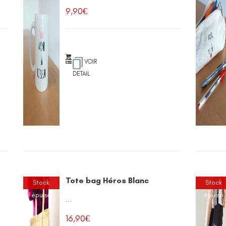
9,90
€
VOIR
DETAIL
Tote bag Héros Blanc
Stock
Stock
épuisé
épuisé
...
16,90
€