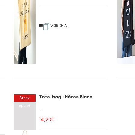
VOIR DETAIL
Tote-bag : Héros Blanc
Stock
épuisé
...
14,90
€