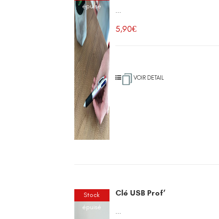
épuisé
...
5,90
€
VOIR DETAIL
Clé USB Prof’
Stock
épuisé
...