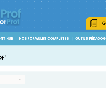
G
NTINUE
NOS FORMULES COMPLÈTES
OUTILS PÉDAGOG
F'