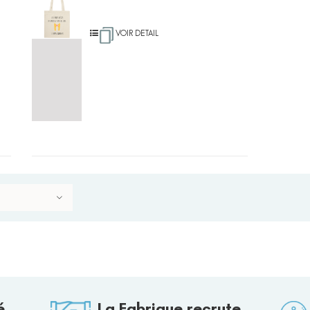
VOIR DETAIL
é
La Fabrique recrute