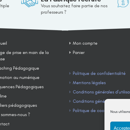
tiple
Vous souhaitez faire partie de nos
professeurs ?
ueil
Mon compte
ge de prise en main de la
Panier
sse
ching Pédagogique
Politique de confidentialité
mation au numérique
Mentions légales
uences Pédagogiques
Conditions générales d’utilisa
line
Conditions générales de ven
liers pédagogiques
Politique de cookies (UE)
Nous utilison
 sommes-nous ?
ntact
Accepter