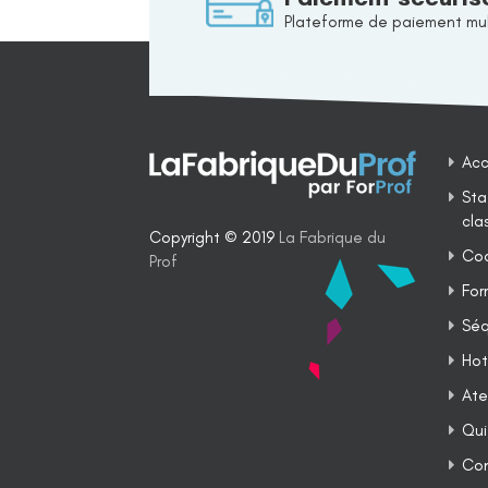
Plateforme de paiement mul
Acc
Sta
cla
Copyright © 2019
La Fabrique du
Coa
Prof
For
Séq
Hot
Ate
Qui
Co