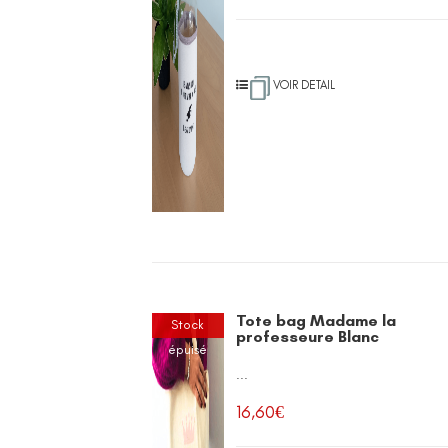
VOIR DETAIL
Tote bag Madame la
Stock
professeure Blanc
épuisé
...
16,60
€