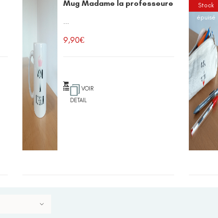
Mug Madame la professeure
Stock
épuisé
...
9,90
€
VOIR
DETAIL