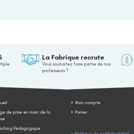
é
La Fabrique recrute
tiple
Vous souhaitez faire partie de nos
professeurs ?
ueil
Mon compte
ge de prise en main de la
Panier
sse
ching Pédagogique
Politique de confidentialité