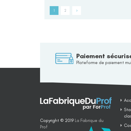
1
2
Paiement sécuris
Plateforme de paiement mul
Acc
Sta
cla
Copyright © 2019
La Fabrique du
Coa
Prof