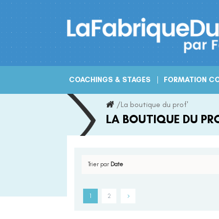
Skip
to
content
COACHINGS & STAGES
FORMATION CO
/
La boutique du prof'
LA BOUTIQUE DU PRO
Trier par
Date
1
2