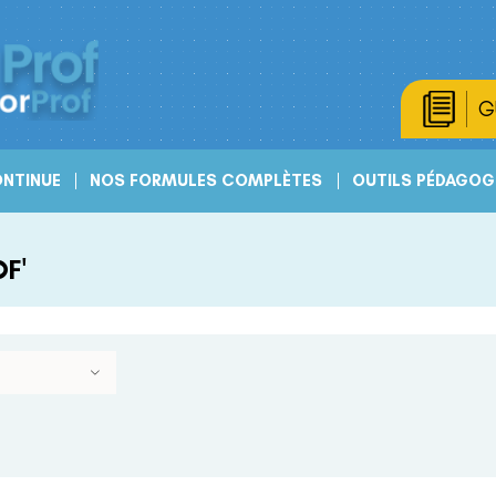
G
NTINUE
NOS FORMULES COMPLÈTES
OUTILS PÉDAGOG
F'