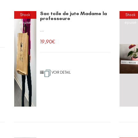
Sac toile de jute Madame la
Stock
Stock
professeure
épuisé
épuisé
...
19,90
€
VOIR DETAIL