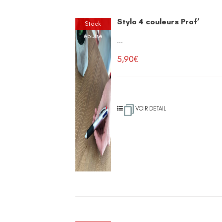
Stylo 4 couleurs Prof’
Stock
épuisé
...
5,90
€
VOIR DETAIL