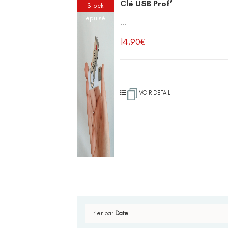
Clé USB Prof’
Stock
épuisé
...
14,90
€
VOIR DETAIL
Trier par
Date