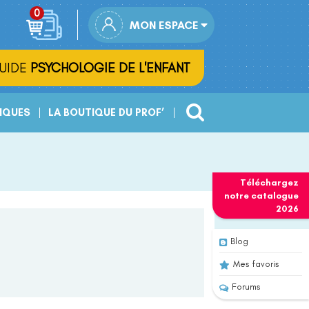
MON ESPACE
UIDE
PSYCHOLOGIE DE L'ENFANT
IQUES
LA BOUTIQUE DU PROF’
Téléchargez
notre
catalogue
2026
Blog
Mes favoris
Forums