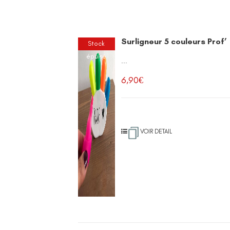
Surligneur 5 couleurs Prof’
Stock
épuisé
...
6,90
€
VOIR DETAIL