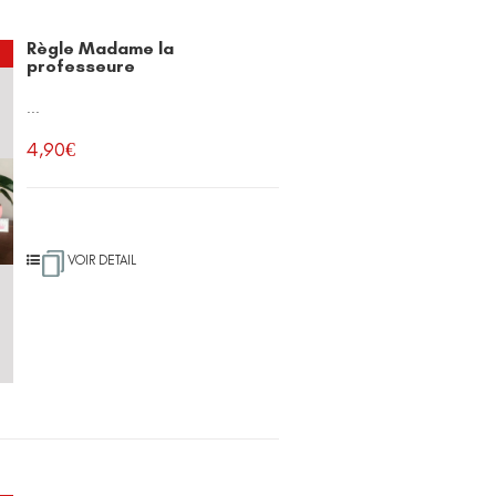
Règle Madame la
professeure
...
4,90
€
VOIR DETAIL