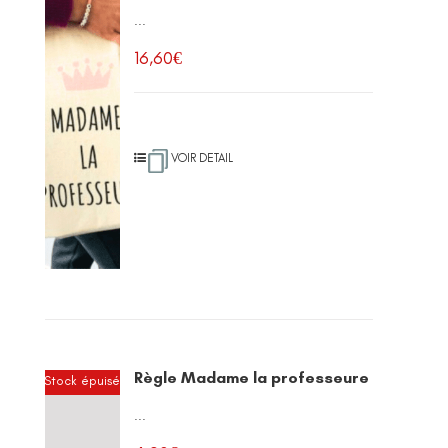
...
16,60
€
VOIR DETAIL
Règle Madame la professeure
Stock épuisé
...