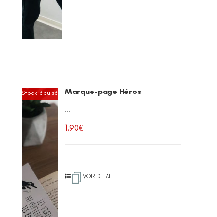
Marque-page Héros
Stock épuisé
...
1,90
€
VOIR DETAIL