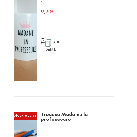
...
9,90
€
VOIR
DETAIL
Trousse Madame la
Stock épuisé
professeure
...