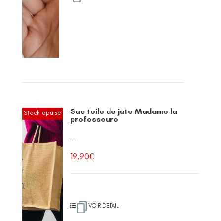
Sac toile de jute Madame la
Stock épuisé
professeure
...
19,90
€
VOIR DETAIL