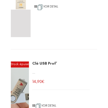
VOIR DETAIL
Clé USB Prof’
Stock épuisé
...
14,90
€
VOIR DETAIL