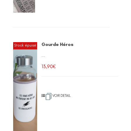
Gourde Héros
Stock épuisé
...
13,90
€
VOIR DETAIL