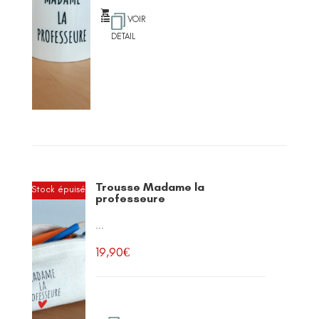
VOIR
DETAIL
Trousse Madame la
Stock épuisé
professeure
...
19,90
€