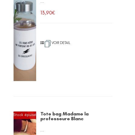
...
13,90
€
VOIR DETAIL
Tote bag Madame la
Stock épuisé
professeure Blanc
...