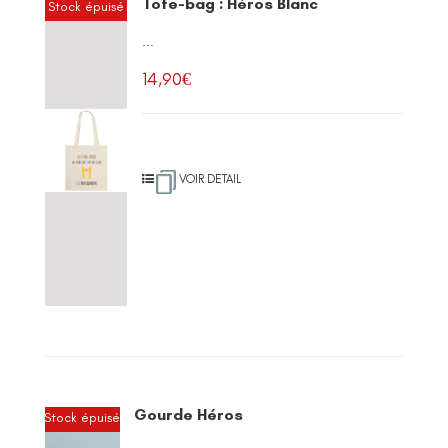
Tote-bag : Héros Blanc
Stock épuisé
...
14,90
€
VOIR DETAIL
Gourde Héros
Stock épuisé