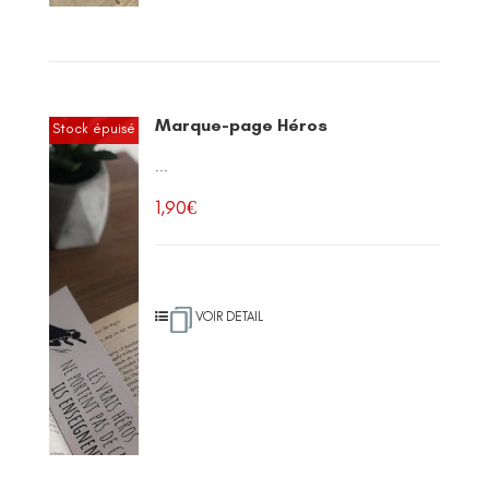
Marque-page Héros
Stock épuisé
...
1,90
€
VOIR DETAIL