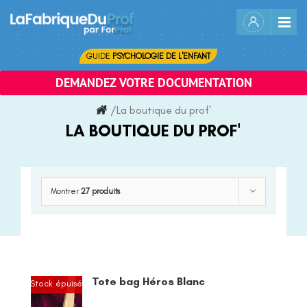
Skip
to
content
GUIDE
PSYCHOLOGIE DE L'ENFANT
DEMANDEZ VOTRE DOCUMENTATION
/
La boutique du prof'
LA BOUTIQUE DU PROF'
Montrer
27 produits
Tote bag Héros Blanc
Stock épuisé