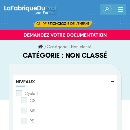
Skip
to
content
GUIDE
PSYCHOLOGIE DE L'ENFANT
DEMANDEZ VOTRE DOCUMENTATION
/
Catégorie :
Non classé
CATÉGORIE :
NON CLASSÉ
-
NIVEAUX
Cycle 1
GS
MS
PS