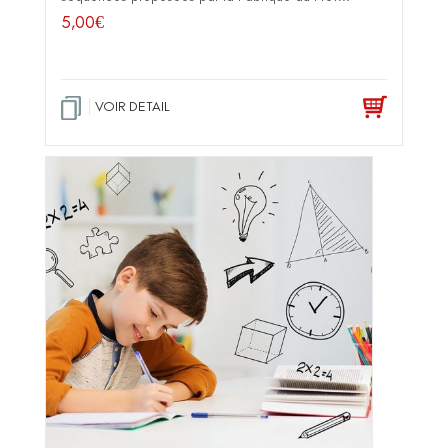
5,00
€
VOIR DETAIL