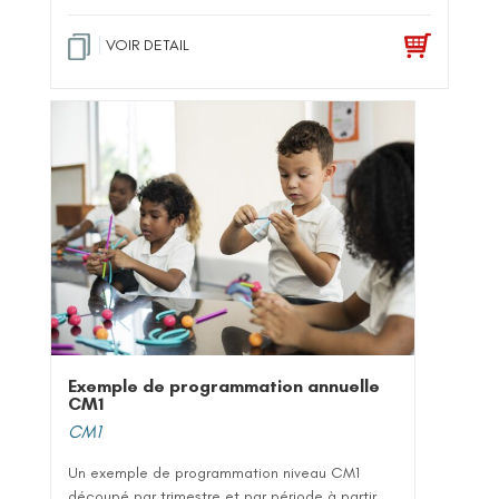
ot
e
1
.0
VOIR DETAIL
0
su
r 5
Exemple de programmation annuelle
CM1
CM1
Un exemple de programmation niveau CM1
découpé par trimestre et par période à partir