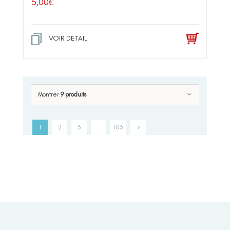
5,00
€
VOIR DETAIL
Montrer
9 produits
1
2
3
…
103