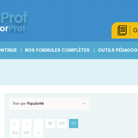
G
NTINUE
NOS FORMULES COMPLÈTES
OUTILS PÉDAGOG
Trier par
Popularité
1
…
99
100
101
102
103