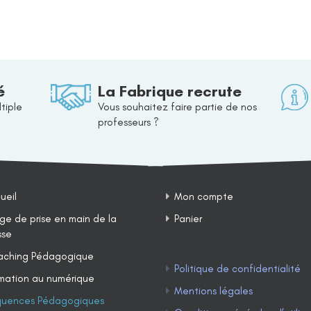
é
La Fabrique recrute
tiple
Vous souhaitez faire partie de nos
professeurs ?
ueil
Mon compte
ge de prise en main de la
Panier
sse
ching Pédagogique
Politique de confidentialité
mation au numérique
Mentions légales
uences Pédagogiques