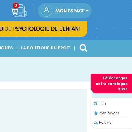
MON ESPACE
UIDE
PSYCHOLOGIE DE L'ENFANT
IQUES
LA BOUTIQUE DU PROF’
Téléchargez
notre
catalogue
2026
Blog
Mes favoris
Forums