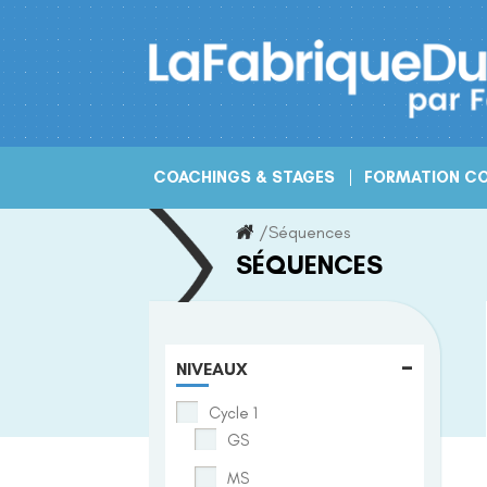
Skip
to
content
COACHINGS & STAGES
FORMATION CO
/
Séquences
SÉQUENCES
-
NIVEAUX
Cycle 1
GS
MS