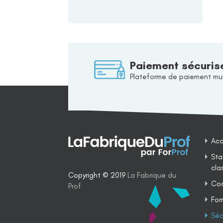
Paiement sécuris
Plateforme de paiement mul
Acc
Sta
cla
Copyright © 2019
La Fabrique du
Coa
Prof
For
Séq