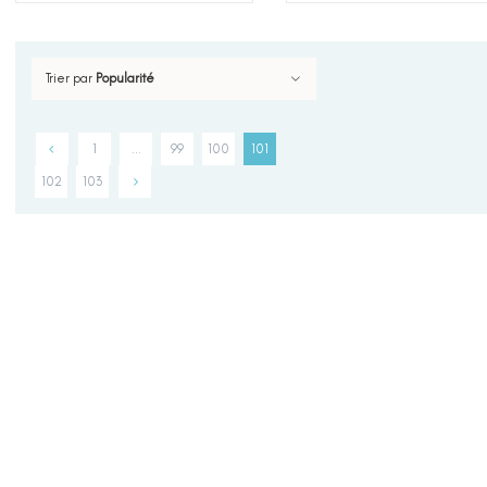
Trier par
Popularité
1
…
99
100
101
102
103