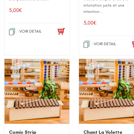
intonation juste et une
5,00
€
intention...
5,00
€
VOIR DETAIL
VOIR DETAIL
Comic Strip
Chant La Volette