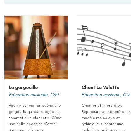
La gargouille
Chant La Volette
Education musicale
,
CM1
Education musicale
,
CM
Poème qui met en scène une
Chanter et interpréter.
gargouille qui est « logée au
Reproduire et interpréter un
sommet d’un clocher ». C’est
modèle mélodique et
une belle occasion d’établir
rythmique. Chanter une
une passerelle avec...
mélodie simple avec une