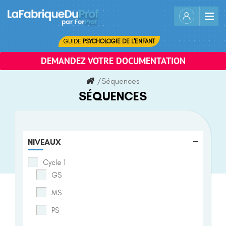
Skip
to
content
GUIDE
PSYCHOLOGIE DE L'ENFANT
DEMANDEZ VOTRE DOCUMENTATION
/
Séquences
SÉQUENCES
-
NIVEAUX
Cycle 1
GS
MS
PS