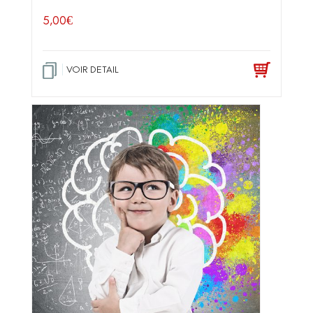
5,00
€
VOIR DETAIL