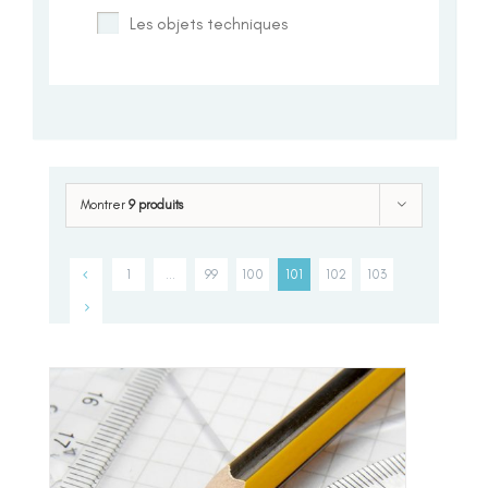
Les objets techniques
Montrer
9 produits
1
…
99
100
101
102
103