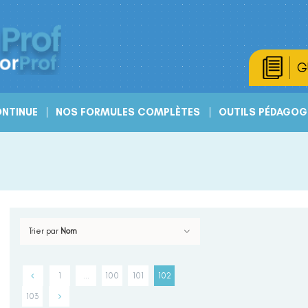
G
NTINUE
NOS FORMULES COMPLÈTES
OUTILS PÉDAGOG
Trier par
Nom
1
…
100
101
102
103