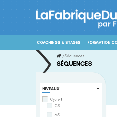
Skip
to
content
COACHINGS & STAGES
FORMATION CO
/
Séquences
SÉQUENCES
-
NIVEAUX
Cycle 1
GS
MS