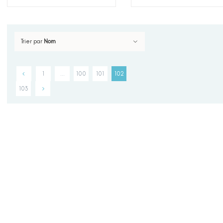
Trier par
Nom
1
…
100
101
102
103