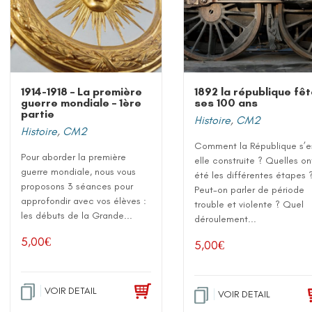
1914-1918 – La première
1892 la république fê
guerre mondiale – 1ère
ses 100 ans
partie
Histoire
,
CM2
Histoire
,
CM2
Comment la République s’e
Pour aborder la première
elle construite ? Quelles on
guerre mondiale, nous vous
été les différentes étapes 
proposons 3 séances pour
Peut-on parler de période
approfondir avec vos élèves :
trouble et violente ? Quel
les débuts de la Grande...
déroulement...
5,00
€
5,00
€
VOIR DETAIL
VOIR DETAIL