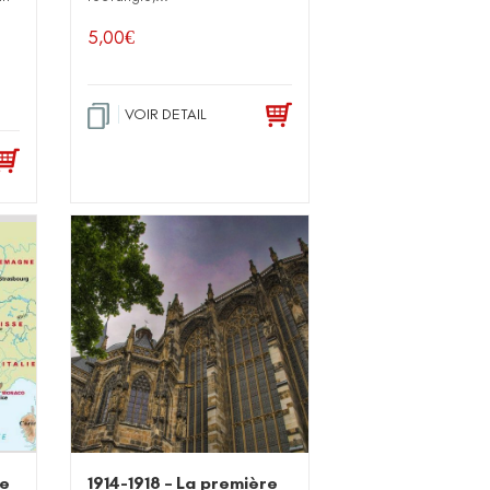
5,00
€
VOIR DETAIL
de
1914-1918 – La première