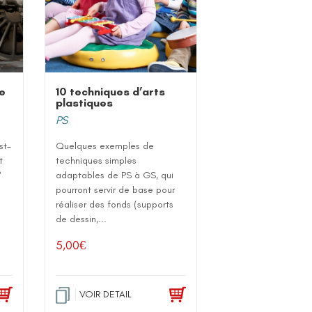
te
10 techniques d’arts
plastiques
PS
st-
Quelques exemples de
t
techniques simples
?
adaptables de PS à GS, qui
pourront servir de base pour
réaliser des fonds (supports
de dessin,...
5,00
€
VOIR DETAIL