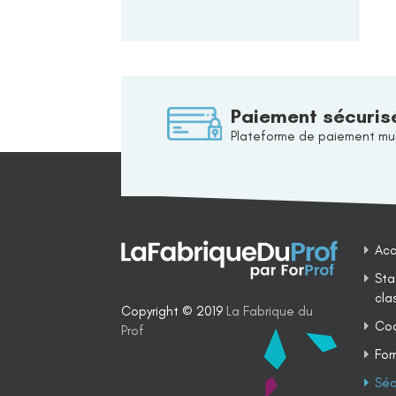
Paiement sécuris
Plateforme de paiement mul
Acc
Sta
cla
Copyright © 2019
La Fabrique du
Coa
Prof
For
Séq