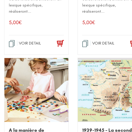
lexique spécifique,
lexique spécifique,
réaliseront...
réaliseront...
5,00
€
5,00
€
VOIR DETAIL
VOIR DETAIL
1939-1945 – La secon
A la manière de