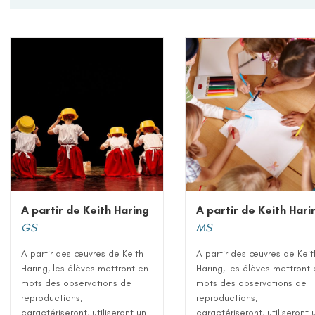
A partir de Keith Haring
A partir de Keith Hari
GS
MS
A partir des œuvres de Keith
A partir des œuvres de Keit
Haring, les élèves mettront en
Haring, les élèves mettront
mots des observations de
mots des observations de
reproductions,
reproductions,
caractériseront, utiliseront un
caractériseront, utiliseront 