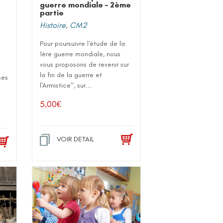
guerre mondiale – 2ème
partie
Histoire
,
CM2
Pour poursuivre l'étude de la
1ère guerre mondiale, nous
vous proposons de revenir sur
la fin de la guerre et
ses
l'Armistice", sur...
5,00
€
VOIR DETAIL