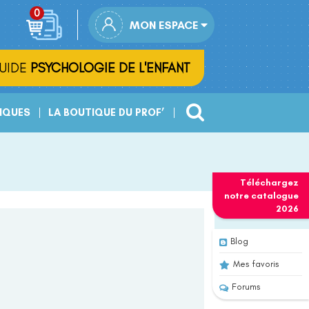
MON ESPACE
UIDE
PSYCHOLOGIE DE L'ENFANT
IQUES
LA BOUTIQUE DU PROF’
Téléchargez
notre
catalogue
2026
Blog
Mes favoris
Forums