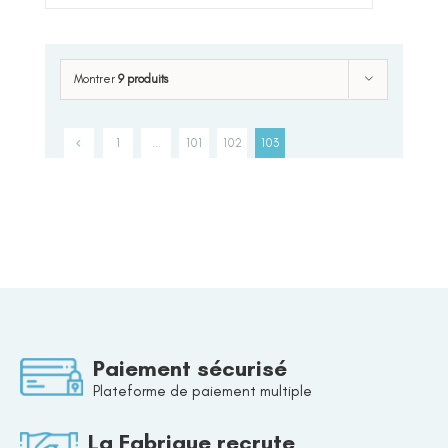
Montrer
9 produits
1
…
101
102
103
Paiement sécurisé
Plateforme de paiement multiple
La Fabrique recrute