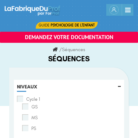
Skip
to
content
GUIDE
PSYCHOLOGIE DE L'ENFANT
DEMANDEZ VOTRE DOCUMENTATION
/
Séquences
SÉQUENCES
-
NIVEAUX
Cycle 1
GS
MS
PS