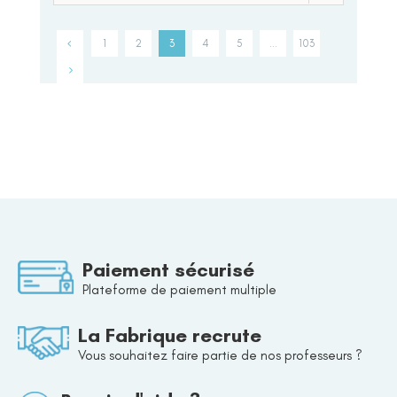
1
2
3
4
5
…
103
Paiement sécurisé
Plateforme de paiement multiple
La Fabrique recrute
Vous souhaitez faire partie de nos professeurs ?