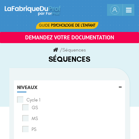
Skip
to
content
GUIDE
PSYCHOLOGIE DE L'ENFANT
DEMANDEZ VOTRE DOCUMENTATION
/
Séquences
SÉQUENCES
-
NIVEAUX
Cycle 1
GS
MS
PS