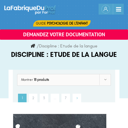
Skip
to
content
GUIDE
PSYCHOLOGIE DE L'ENFANT
DEMANDEZ VOTRE DOCUMENTATION
/
Discipline :
Etude de la langue
DISCIPLINE :
ETUDE DE LA LANGUE
Montrer
18 produits
1
2
3
…
7