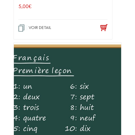
5,00
€
VOIR DETAIL