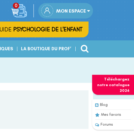
MON ESPACE
UIDE
PSYCHOLOGIE DE L'ENFANT
IQUES
LA BOUTIQUE DU PROF’
Téléchargez
notre
catalogue
2026
Blog
Mes favoris
Forums