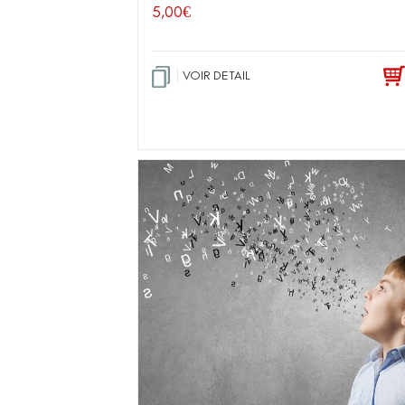
5,00
€
VOIR DETAIL