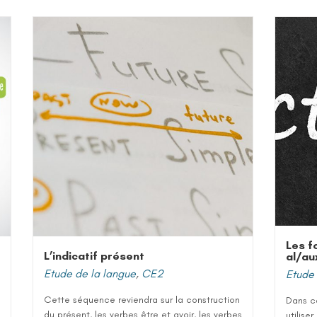
Les fo
L’indicatif présent
al/au
Etude de la langue
,
CE2
Etude 
Cette séquence reviendra sur la construction
Dans ce
du présent, les verbes être et avoir, les verbes
utilise