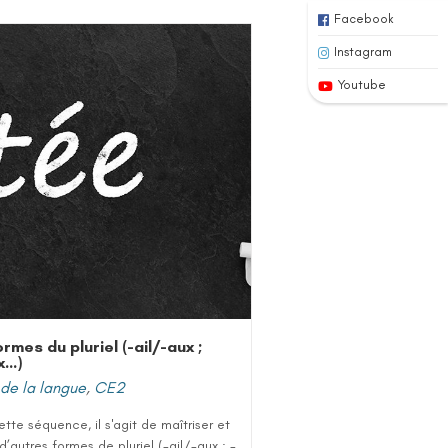
Facebook
Instagram
Youtube
rmes du pluriel (-ail/-aux ;
x…)
de la langue
,
CE2
tte séquence, il s'agit de maîtriser et
r d’autres formes de pluriel (-ail/-aux ; -