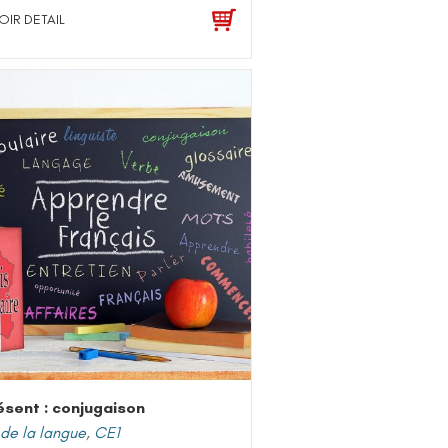
OIR DETAIL
ésent : conjugaison
de la langue
,
CE1