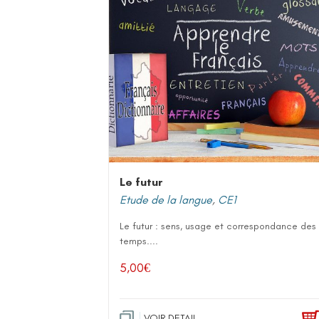
Le futur
Etude de la langue
,
CE1
Le futur : sens, usage et correspondance des
temps....
5,00
€
VOIR DETAIL