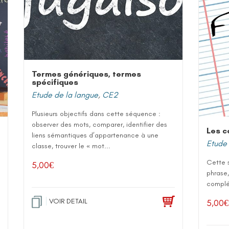
Termes génériques, termes
spécifiques
Etude de la langue
,
CE2
Plusieurs objectifs dans cette séquence :
observer des mots, comparer, identifier des
Les c
liens sémantiques d’appartenance à une
Etude 
classe, trouver le « mot...
Cette s
5,00
€
phrase,
complé
VOIR DETAIL
5,00
€