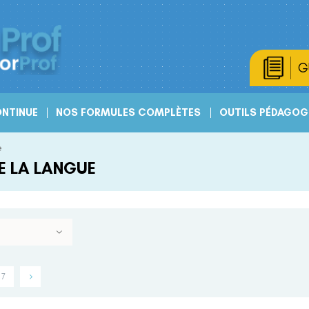
G
NTINUE
NOS FORMULES COMPLÈTES
OUTILS PÉDAGOG
e
E LA LANGUE
7