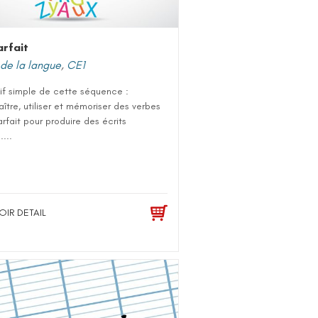
arfait
de la langue
,
CE1
if simple de cette séquence :
ître, utiliser et mémoriser des verbes
arfait pour produire des écrits
....
OIR DETAIL