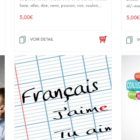
faire, aller, dire, venir, pouvoir, voir, vouloir,...
al/-aux
5,00
€
5,00
€
VOIR DETAIL
V