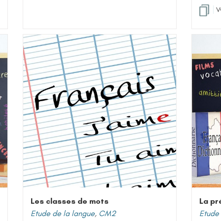
V
Les classes de mots
La pr
Etude de la langue
,
CM2
Etude 