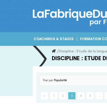
Skip
to
content
COACHINGS & STAGES
FORMATION CO
/
Discipline :
Etude de la langu
DISCIPLINE :
ETUDE D
Trier par
Popularité
1
2
3
4
5
…