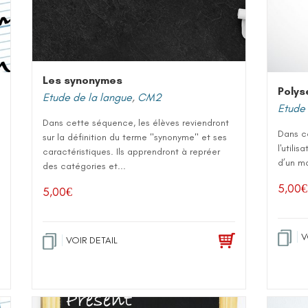
Les synonymes
Polys
Etude de la langue
,
CM2
Etude 
Dans cette séquence, les élèves reviendront
Dans ce
sur la définition du terme "synonyme" et ses
l'utili
caractéristiques. Ils apprendront à repréer
d’un mo
des catégories et...
5,00
€
5,00
€
V
VOIR DETAIL