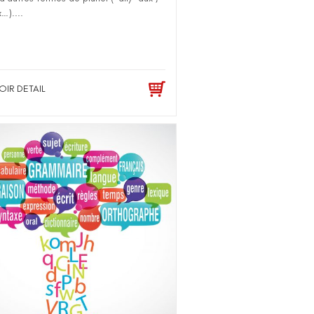
…)....
OIR DETAIL