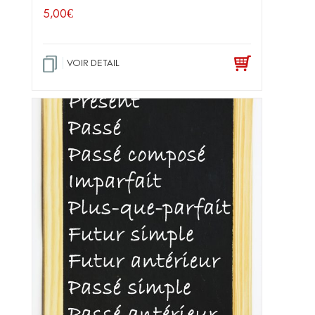
5,00
€
VOIR DETAIL