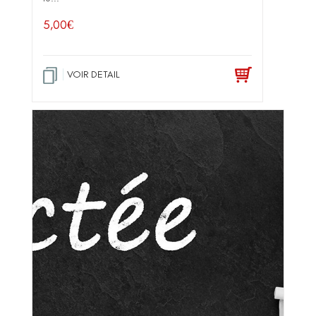
5,00
€
VOIR DETAIL