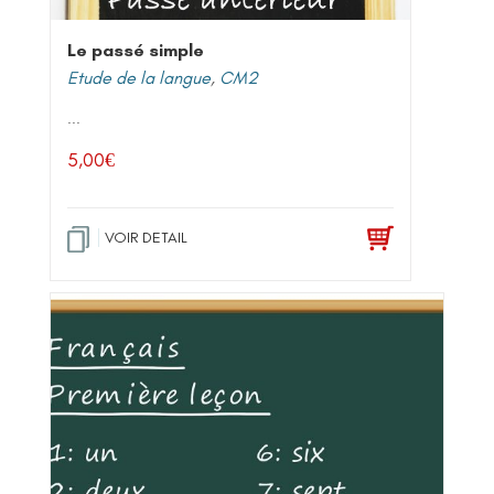
Le passé simple
Etude de la langue
,
CM2
...
5,00
€
VOIR DETAIL