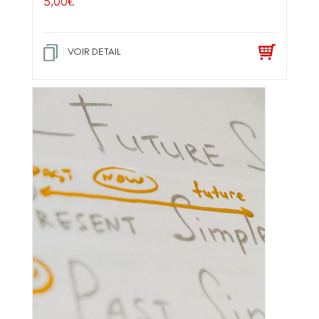
5,00
€
VOIR DETAIL