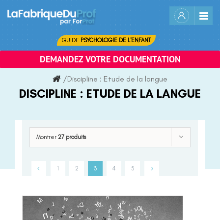
Skip
to
content
GUIDE
PSYCHOLOGIE DE L'ENFANT
DEMANDEZ VOTRE DOCUMENTATION
/
Discipline :
Etude de la langue
DISCIPLINE :
ETUDE DE LA LANGUE
Montrer
27 produits
1
2
3
4
5