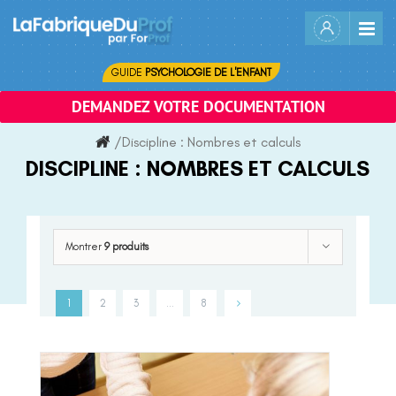
Skip
to
content
GUIDE
PSYCHOLOGIE DE L'ENFANT
DEMANDEZ VOTRE DOCUMENTATION
/
Discipline :
Nombres et calculs
DISCIPLINE :
NOMBRES ET CALCULS
Montrer
9 produits
1
2
3
…
8