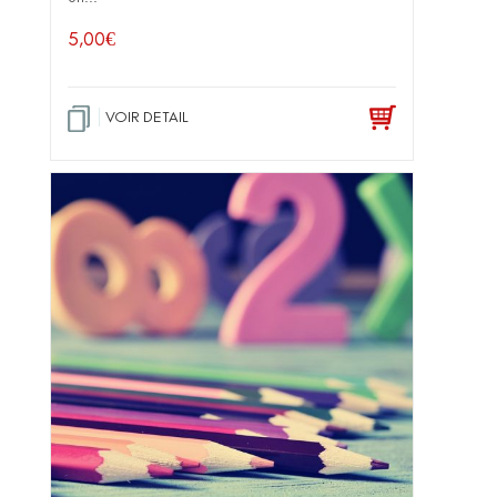
5,00
€
VOIR DETAIL