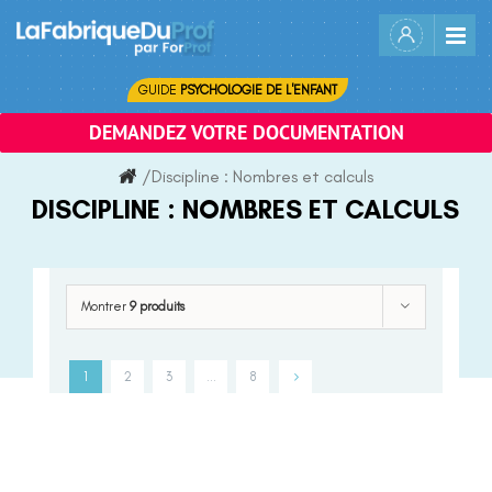
Skip
to
content
GUIDE
PSYCHOLOGIE DE L'ENFANT
DEMANDEZ VOTRE DOCUMENTATION
/
Discipline :
Nombres et calculs
DISCIPLINE :
NOMBRES ET CALCULS
Montrer
9 produits
1
2
3
…
8